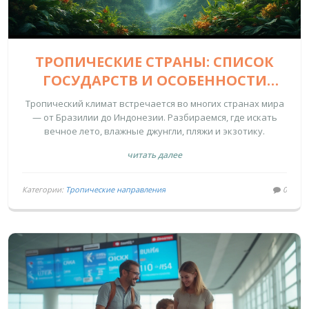
ТРОПИЧЕСКИЕ СТРАНЫ: СПИСОК
ГОСУДАРСТВ И ОСОБЕННОСТИ
ТРОПИЧЕСКОГО КЛИМАТА
Тропический климат встречается во многих странах мира
— от Бразилии до Индонезии. Разбираемся, где искать
вечное лето, влажные джунгли, пляжи и экзотику.
читать далее
Категории:
Тропические направления
0