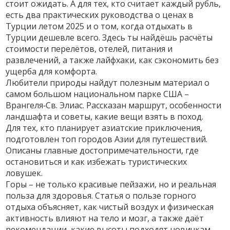
стоит ожидать. А для тех, кто считает каждый рубль,
есть два практических руководства о
ценах в
Турции летом 2025
и о том,
когда отдыхать в
Турции дешевле всего
. Здесь ты найдёшь расчёты
стоимости перелётов, отелей, питания и
развлечений, а также лайфхаки, как сэкономить без
ущерба для комфорта.
Любители природы найдут полезным материал о
самом большом национальном парке США
–
Врангеля‑Св. Элиас. Рассказан маршрут, особенности
ландшафта и советы, какие вещи взять в поход.
Для тех, кто планирует азиатские приключения,
подготовлен
топ городов Азии для путешествий
.
Описаны главные достопримечательности, где
остановиться и как избежать туристических
ловушек.
Горы – не только красивые пейзажи, но и реальная
польза для здоровья. Статья о
пользе горного
отдыха
объясняет, как чистый воздух и физическая
активность влияют на тело и мозг, а также даёт
рекомендации, какие высоты подходят новичкам.