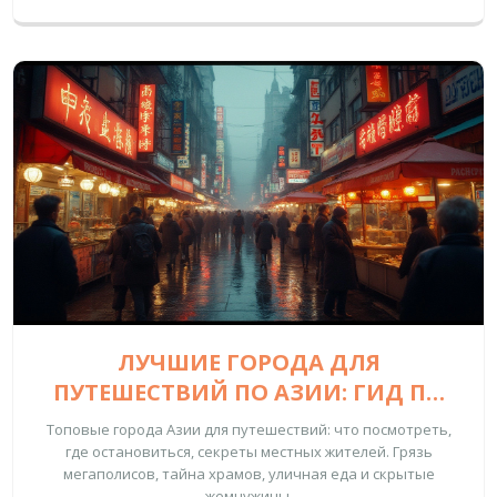
ЛУЧШИЕ ГОРОДА ДЛЯ
ПУТЕШЕСТВИЙ ПО АЗИИ: ГИД ПО
НЕЗАБЫВАЕМЫМ ОТКРЫТИЯМ
Топовые города Азии для путешествий: что посмотреть,
где остановиться, секреты местных жителей. Грязь
мегаполисов, тайна храмов, уличная еда и скрытые
жемчужины.