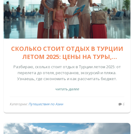
СКОЛЬКО СТОИТ ОТДЫХ В ТУРЦИИ
ЛЕТОМ 2025: ЦЕНЫ НА ТУРЫ,
ПЕРЕЛЁТЫ И РАЗВЛЕЧЕНИЯ
Разбираю, сколько стоит отдых в Турции летом 2025: от
перелета до отеля, ресторанов, экскурсий и пляжа.
Узнаешь, где сэкономить и как рассчитать бюджет.
читать далее
Категории:
Путешествия по Азии
0