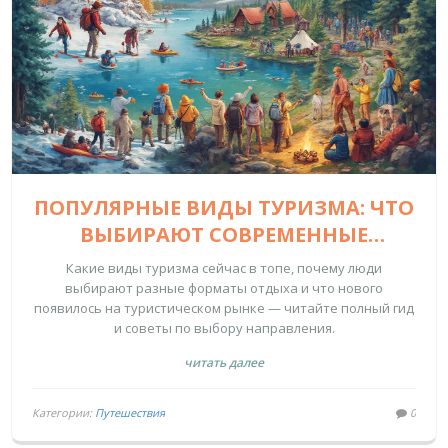
ПОПУЛЯРНЫЕ ВИДЫ ТУРИЗМА: ЧТО
ВЫБИРАЮТ СОВРЕМЕННЫЕ
ПУТЕШЕСТВЕННИКИ
Какие виды туризма сейчас в топе, почему люди
выбирают разные форматы отдыха и что нового
появилось на туристическом рынке — читайте полный гид
и советы по выбору направления.
читать далее
Категории:
Путешествия
0