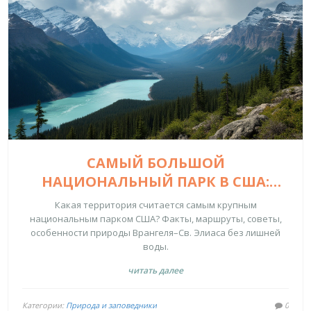
САМЫЙ БОЛЬШОЙ
НАЦИОНАЛЬНЫЙ ПАРК В США:
ВЕЛИЧИЕ И ТАЙНЫ ЗАПОВЕДНИКА
Какая территория считается самым крупным
ВРАНГЕЛЯ–СВ. ЭЛИАСА
национальным парком США? Факты, маршруты, советы,
особенности природы Врангеля–Св. Элиаса без лишней
воды.
читать далее
Категории:
Природа и заповедники
0