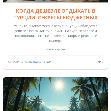
КОГДА ДЕШЕВЛЕ ОТДЫХАТЬ В
ТУРЦИИ: СЕКРЕТЫ БЮДЖЕТНЫХ
ПОЕЗДОК
Узнайте, в каком месяце отпуск в Турции обойдется
дешевле всего, как сэкономить на туре, перелёте и
проживании. В статье — советы, цифры и реальные
примеры.
читать далее
Категории:
Путешествия по Азии
0