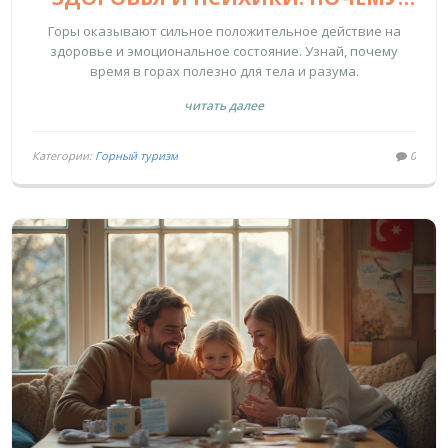
СТОИТ ОТПРАВИТЬСЯ В ГОРЫ
Горы оказывают сильное положительное действие на
здоровье и эмоциональное состояние. Узнай, почему
время в горах полезно для тела и разума.
читать далее
Категории:
Горный туризм
0