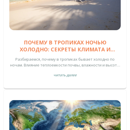
ПОЧЕМУ В ТРОПИКАХ НОЧЬЮ
ХОЛОДНО: СЕКРЕТЫ КЛИМАТА И
СОВЕТЫ ПУТЕШЕСТВЕННИКАМ
Разбираемся, почему в тропиках бывает холодно по
ночам. Влияние теплоемкости почвы, влажности и высоты
гор на температуру, а также советы по выбору одежды
читать далее
для туристов.