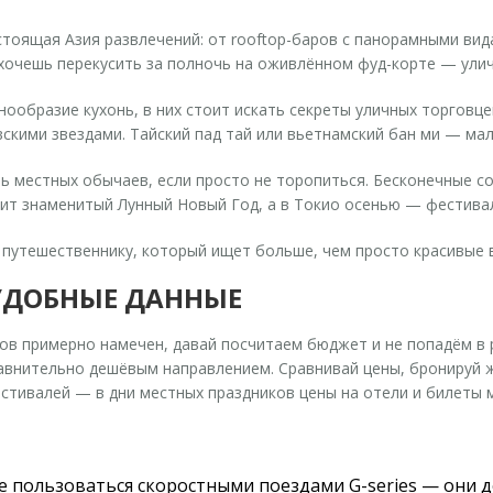
стоящая Азия развлечений: от rooftop-баров с панорамными вид
захочешь перекусить за полночь на оживлённом фуд-корте — улич
ообразие кухонь, в них стоит искать секреты уличных торговц
скими звездами. Тайский пад тай или вьетнамский бан ми — мал
 местных обычаев, если просто не торопиться. Бесконечные соб
ит знаменитый Лунный Новый Год, а в Токио осенью — фестива
 путешественнику, который ищет больше, чем просто красивые 
УДОБНЫЕ ДАННЫЕ
дов примерно намечен, давай посчитаем бюджет и не попадём в 
равнительно дешёвым направлением. Сравнивай цены, бронируй 
стивалей — в дни местных праздников цены на отели и билеты мо
 пользоваться скоростными поездами G-series — они д