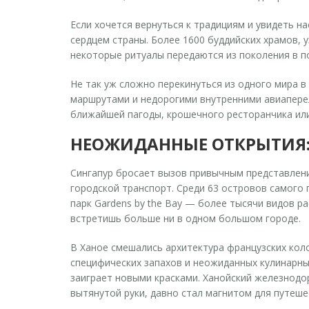
Если хочется вернуться к традициям и увидеть 
сердцем страны. Более 1600 буддийских храмов, 
некоторые ритуалы передаются из поколения в по
Не так уж сложно перекинуться из одного мира 
маршрутами и недорогими внутренними авиаперел
ближайшей пагоды, крошечного ресторанчика или
НЕОЖИДАННЫЕ ОТКРЫТИЯ:
Сингапур бросает вызов привычным представлени
городской транспорт. Среди 63 островов самого
парк Gardens by the Bay — более тысячи видов р
встретишь больше ни в одном большом городе.
В Ханое смешались архитектура французских коло
специфических запахов и неожиданных кулинарны
заиграет новыми красками. Ханойский железнодо
вытянутой руки, давно стал магнитом для путеше