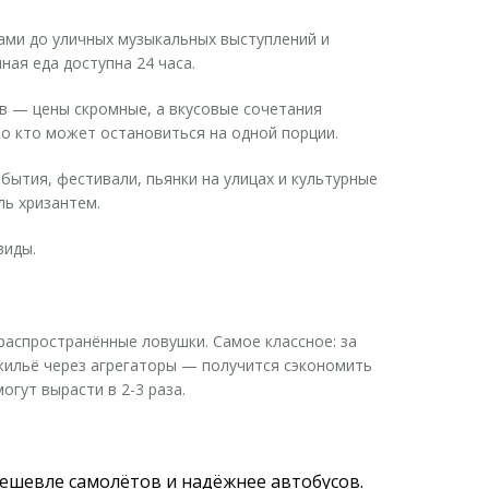
ами до уличных музыкальных выступлений и
ная еда доступна 24 часа.
ев — цены скромные, а вкусовые сочетания
о кто может остановиться на одной порции.
ытия, фестивали, пьянки на улицах и культурные
ль хризантем.
виды.
распространённые ловушки. Самое классное: за
жильё через агрегаторы — получится сэкономить
гут вырасти в 2-3 раза.
ешевле самолётов и надёжнее автобусов.