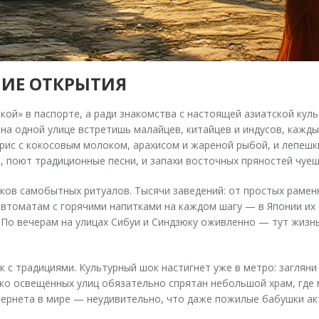
НИЕ ОТКРЫТИЯ
ткой» в паспорте, а ради знакомства с настоящей азиатской кул
 на одной улице встретишь малайцев, китайцев и индусов, кажд
рис с кокосовым молоком, арахисом и жареной рыбой, и лепешки
 поют традиционные песни, и запахи восточных пряностей чуеш
ков самобытных ритуалов. Тысячи заведений: от простых раменн
автоматам с горячими напитками на каждом шагу — в Японии их 
 По вечерам на улицах Сибуи и Синдзюку оживленно — тут жизнь
к с традициями. Культурный шок настигнет уже в метро: заглян
рко освещённых улиц обязательно спрятан небольшой храм, где 
тернета в мире — неудивительно, что даже пожилые бабушки 