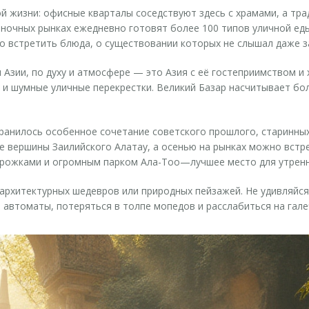
й жизни: офисные кварталы соседствуют здесь с храмами, а тр
 ночных рынках ежедневно готовят более 100 типов уличной еды
 встретить блюда, о существовании которых не слышал даже з
и Азии, по духу и атмосфере — это Азия с её гостеприимством и
 и шумные уличные перекрестки. Великий Базар насчитывает бо
хранилось особенное сочетание советского прошлого, старинных
е вершины Заилийского Алатау, а осенью на рынках можно встре
орожками и огромным парком Ала-Тоо—лучшее место для утренн
рхитектурных шедевров или природных пейзажей. Не удивляйся,
 автоматы, потеряться в толпе мопедов и расслабиться на гал