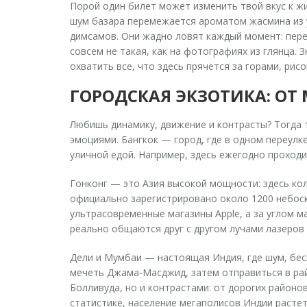
Порой один билет может изменить твой вкус к жи
шум базара перемежается ароматом жасмина из у
димсамов. Они жадно ловят каждый момент: пере
совсем не такая, как на фотографиях из глянца.
охватить все, что здесь прячется за горами, ри
ГОРОДСКАЯ ЭКЗОТИКА: ОТ
Любишь динамику, движение и контрасты? Тогда т
эмоциями. Бангкок — город, где в одном переулк
уличной едой. Например, здесь ежегодно проходи
Гонконг — это Азия высокой мощности: здесь ко
официально зарегистрировано около 1200 небоск
ультрасовременные магазины Apple, а за углом м
реально общаются друг с другом лучами лазеров
Дели и Мумбаи — настоящая Индия, где шум, бес
мечеть Джама-Масджид, затем отправиться в рай
Болливуда, но и контрастами: от дорогих район
статистике, население мегаполисов Индии расте