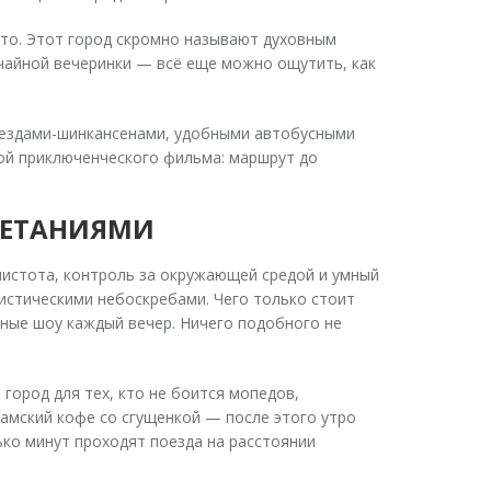
ото. Этот город скромно называют духовным
 чайной вечеринки — всё еще можно ощутить, как
поездами-шинкансенами, удобными автобусными
рой приключенческого фильма: маршрут до
ЧЕТАНИЯМИ
чистота, контроль за окружающей средой и умный
истическими небоскребами. Чего только стоит
тные шоу каждый вечер. Ничего подобного не
город для тех, кто не боится мопедов,
амский кофе со сгущенкой — после этого утро
ько минут проходят поезда на расстоянии