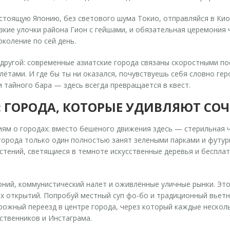
настоящую Японию, без светового шума Токио, отправляйся в Ки
узкие улочки района Гион с гейшами, и обязательная церемония
коление по сей день.
в другой: современные азиатские города связаны скоростными 
ётами. И где бы ты ни оказался, почувствуешь себя словно ге
 тайного бара — здесь всегда превращается в квест.
 ГОРОДА, КОТОРЫЕ УДИВЛЯЮТ СО
ям о городах: вместо бешеного движения здесь — стерильная 
 города только один полностью занят зелеными парками и футур
астений, светящиеся в темноте искусственные деревья и беспла
ний, коммунистический налет и оживлённые уличные рынки. Это 
х открытий. Попробуй местный суп фо-бо и традиционный вьетн
рожный переезд в центре города, через который каждые нескол
ственников и Инстаграма.