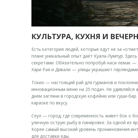
КУЛЬТУРА, КУХНЯ И ВЕЧЕР
Есть категория людей, которые едут не за «отме
плане уникальный опыт даёт Куала-Лумпур. Здесь
секретами. Обязательно попробуй наси-лемак — 
Хари Рая и Дивали — улицы украшают гирляндами,
Токио — настоящий рай для гурманов и поклонни
инновационным меню на 25 подач. Не удивляйся 
днем загляни в городскую кофейню или суши-бар.
караоке по вкусу.
Сеул — город, где современность живет бок о бо
уличную острую рыбу в панировке. За одной из я
Корее самый высокий уровень проникновения ин
для доставки еды.