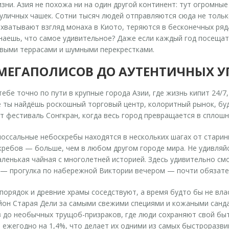
зни. Азия не похожа ни на один другой континент: тут огромны
личных чашек. Сотни тысяч людей отправляются сюда не тольк
хватывают взгляд монаха в Киото, теряются в бесконечных ряда
 Знаешь, что самое удивительное? Даже если каждый год посещат
совыми террасами и шумными перекрестками.
 МЕГАПОЛИСОВ ДО АУТЕНТИЧНЫХ 
ебе точно по пути в крупные города Азии, где жизнь кипит 24/7
е ты найдёшь роскошный торговый центр, колоритный рынок, буд
т фестиваль Сонгкран, когда весь город превращается в сплош
лоссальные небоскребы находятся в нескольких шагах от старин
ребов — больше, чем в любом другом городе мира. Не удивляйся
аленькая чайная с многолетней историей. Здесь удивительно см
 — прогулка по набережной Виктории вечером — почти обязател
порядок и древние храмы соседствуют, а время будто бы не вла
он Старая Дели за самыми свежими специями и кожаными санда
ов до необычных трущоб-призраков, где люди сохраняют свой бы
т ежегодно на 1,4%, что делает их одними из самых быстроразв