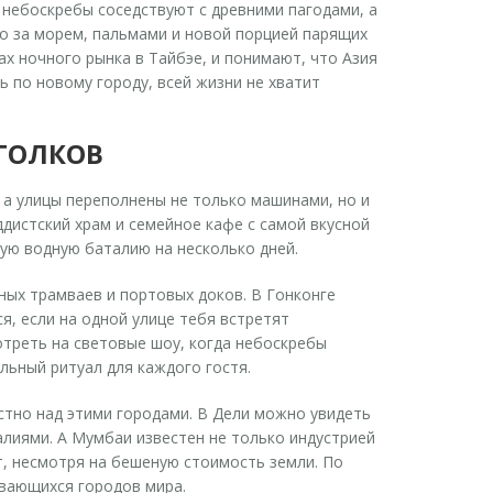
е небоскребы соседствуют с древними пагодами, а
о за морем, пальмами и новой порцией парящих
х ночного рынка в Тайбэе, и понимают, что Азия
ь по новому городу, всей жизни не хватит
УГОЛКОВ
, а улицы переполнены не только машинами, но и
дистский храм и семейное кафе с самой вкусной
ную водную баталию на несколько дней.
ных трамваев и портовых доков. В Гонконге
, если на одной улице тебя встретят
отреть на световые шоу, когда небоскребы
ьный ритуал для каждого гостя.
стно над этими городами. В Дели можно увидеть
лиями. А Мумбаи известен не только индустрией
т, несмотря на бешеную стоимость земли. По
ивающихся городов мира.