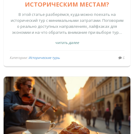
ИСТОРИЧЕСКИМ МЕСТАМ?
В этой статье разберёмся, куда можно поехать на
исторический тур с минимальными затратами. Поговорим
о реально доступных направлениях, лайфхаках для
экономии и на что обратить внимание при выборе тура.
Приведу конкретные примеры стран и известных городов,
читать далее
где можно узнать много нового без огромных расходов.
Подскажу, как заранее подготовиться и не попасться на
уловки организаторов.
Категории:
Исторические туры
0