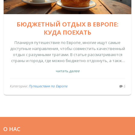
БЮДЖЕТНЫЙ ОТДЫХ В ЕВРОПЕ:
КУДА ПОЕХАТЬ
Планируя путешествие по Европе, многие ищут самые
доступные направления, чтобы совместить качественный
отдых с разумными тратами. В статье рассматриваются
страны и города, где можно бюджетно отдохнуть, а также
даются полезные советы по экономии на путешествиях.
читать далее
Описаны интересные и незабываемые места с
уникальной атмосферой, которые не опустошат кошелек.
Рассказывается, как воспользоваться преимуществами
Категории:
Путешествия по Европе
0
низких цен на жилье, питание и достопримечательности в
Европе. Искушенные туристы найдут здесь необычные и
доступные способы для незабываемого отдыха.
О НАС