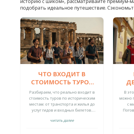
историю с шиком», рассматривайте премиум‑ма
подобрать идеальное путешествие. Сэкономьте 
ЧТО ВХОДИТ В
СТОИМОСТЬ ТУРОВ
Д
ПО ИСТОРИЧЕСКИМ
И
Разбираем, что реально входит в
В эт
МЕСТАМ: ПОЛНЫЙ
стоимость туров по историческим
можно 
местам: от транспорта и жилья до
с м
РАЗБОР
услуг гидов и входных билетов.
Погов
Узнайте, за что придется
нап
читать далее
доплачивать, и как избежать
эко
скрытых расходов.
вн