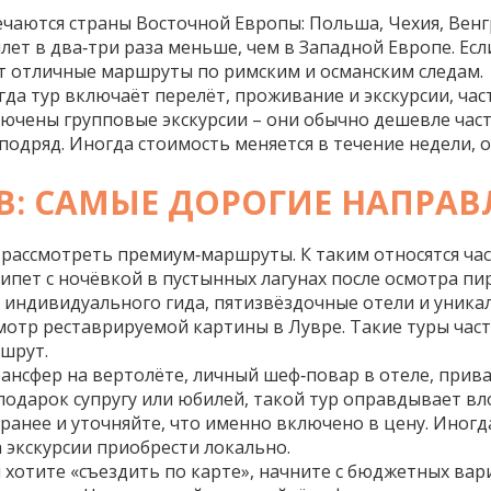
чаются страны Восточной Европы: Польша, Чехия, Венг
илет в два‑три раза меньше, чем в Западной Европе. Ес
ют отличные маршруты по римским и османским следам.
да тур включаёт перелёт, проживание и экскурсии, ча
лючены групповые экскурсии – они обычно дешевле част
одряд. Иногда стоимость меняется в течение недели, ос
В: САМЫЕ ДОРОГИЕ НАПРАВ
ит рассмотреть премиум‑маршруты. К таким относятся ч
гипет с ночёвкой в пустынных лагунах после осмотра пи
индивидуального гида, пятизвёздочные отели и уника
отр реставрируемой картины в Лувре. Такие туры част
шрут.
ансфер на вертолёте, личный шеф‑повар в отеле, приват
подарок супругу или юбилей, такой тур оправдывает вл
анее и уточняйте, что именно включено в цену. Иногд
 экскурсии приобрести локально.
 хотите «съездить по карте», начните с бюджетных вари