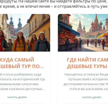
ршруты. На нашем сайте вы найдёте фильтры по цене, 
время, а не впечатления – и отправляйтесь в путь уже 
КУДА САМЫЙ
ГДЕ НАЙТИ СА
ЕШЕВЫЙ ТУР ПО
ДЕШЕВЫЕ ТУРЫ
СТОРИЧЕСКИМ
ИСТОРИЧЕСК
ой статье разберёмся, куда
Находитесь в поисках бюд
МЕСТАМ?
МЕСТА?
поехать на исторический тур
путешествий к историче
инимальными затратами.
достопримечательностям? 
орим о реально доступных
статье мы расскажем, к
равлениях, лайфхаках для
направления могут стать д
читать далее
читать далее
номии и на что обратить
выгодной находкой этой в
имание при выборе тура.
Узнайте, в каких странах