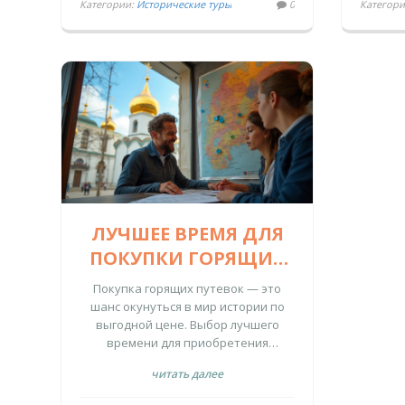
Прив
Категории:
Исторические туры
0
Категор
стра
можн
огромн
зар
ЛУЧШЕЕ ВРЕМЯ ДЛЯ
ПОКУПКИ ГОРЯЩИХ
ТУРОВ ПО
Покупка горящих путевок — это
ИСТОРИЧЕСКИМ
шанс окунуться в мир истории по
выгодной цене. Выбор лучшего
МЕСТАМ
времени для приобретения
подобных туров требует знания
читать далее
тонкостей туристического рынка.
Узнайте о сезонных особенностях и