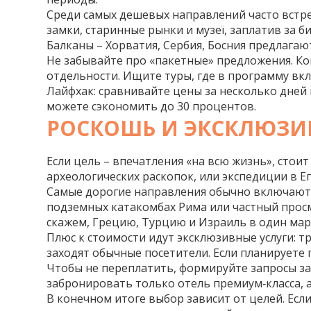
Среди самых дешевых направлений часто встре
замки, старинные рынки и музеї, заплатив за б
Балканы – Хорватия, Сербия, Босния предлага
Не забывайте про «пакетные» предложения. Ког
отдельности. Ищите туры, где в программу вк
Лайфхак: сравнивайте цены за несколько дней п
можете сэкономить до 30 процентов.
РОСКОШЬ И ЭКСКЛЮЗИ
Если цель – впечатления «на всю жизнь», сто
археологических раскопок, или экспедиции в Е
Самые дорогие направления обычно включают 
подземных катакомбах Рима или частный просм
скажем, Грецию, Турцию и Израиль в один мар
Плюс к стоимости идут эксклюзивные услуги: тр
заходят обычные посетители. Если планируете 
Чтобы не переплатить, формируйте запросы зар
забронировать только отель премиум‑класса, а
В конечном итоге выбор зависит от целей. Если