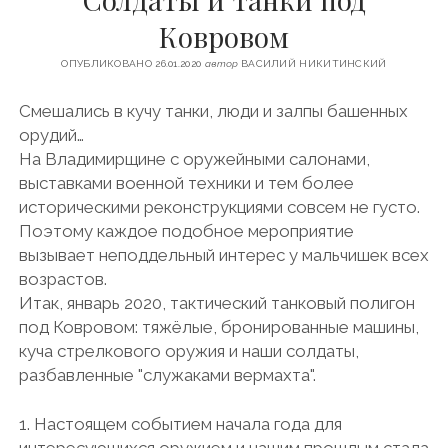
c
s
u
l
ФИНЛЯНДИЯ
Ковровом
e
t
t
e
ЧЕХИЯ
b
a
u
g
ОПУБЛИКОВАНО 26.01.2020
автор
ВАСИЛИЙ НИКИТИНСКИЙ
o
g
b
r
ЭСТОНИЯ
o
r
e
a
Смешались в кучу танки, люди и залпы башенных
k
a
m
орудий…
m
На Владимирщине с оружейными салонами,
выставками военной техники и тем более
историческими реконструкциями совсем не густо.
Поэтому каждое подобное мероприятие
вызывает неподдельный интерес у мальчишек всех
возрастов.
Итак, январь 2020, тактический танковый полигон
под Ковровом: тяжёлые, бронированные машины,
куча стрелкового оружия и наши солдаты,
разбавленные "служаками вермахта".
1. Настоящем событием начала года для