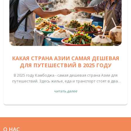
КАКАЯ СТРАНА АЗИИ САМАЯ ДЕШЕВАЯ
ДЛЯ ПУТЕШЕСТВИЙ В 2025 ГОДУ
В 2025 году Камбоджа - самая дешевая страна Азии для
путешествий. Здесь жилье, еда и транспорт стоят в два-
три раза дешевле, чем в Таиланде или Вьетнаме. Узнайте,
читать далее
сколько нужно денег на месяц и как не переплатить.
О НАС