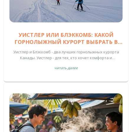
УИСТЛЕР ИЛИ БЛЭККОМБ: КАКОЙ
ГОРНОЛЫЖНЫЙ КУРОРТ ВЫБРАТЬ В
2026 ГОДУ
Уистлер и Блэккомб - два лучших горнолыжных курорта
Канады. Уистлер - для тех, кто хочет комфорта и
атмосферы. Блэккомб - для тех, кто ищет настоящий снег и
читать далее
свободу. Как выбрать, что вам подходит - в этом обзоре.