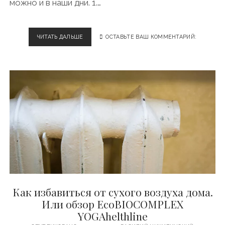
можно и в наши дни. 1.…
ЧИТАТЬ ДАЛЬШЕ
К
ОСТАВЬТЕ ВАШ КОММЕНТАРИЙ:
А
К
Ж
И
В
У
Т
Т
У
Р
Е
Ц
К
И
Е
Как избавиться от сухого воздуха дома.
К
О
Или обзор EcoBIOCOMPLEX
Ч
YOGAhelthline
Е