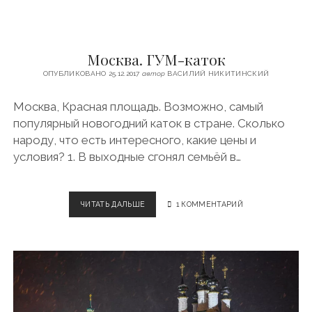
А
t
Я
Я
s
Р
Москва. ГУМ-каток
М
А
ОПУБЛИКОВАНО 25.12.2017
автор
ВАСИЛИЙ НИКИТИНСКИЙ
Р
К
Москва, Красная площадь. Возможно, самый
А
популярный новогодний каток в стране. Сколько
Н
А
народу, что есть интересного, какие цены и
К
условия? 1. В выходные сгонял семьёй в…
Р
А
С
Н
ЧИТАТЬ ДАЛЬШЕ
М
1 КОММЕНТАРИЙ
О
О
Й
С
П
К
Л
В
О
А
Щ
.
А
Г
Д
У