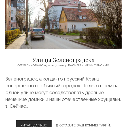
T
Н
Р
H
А
L
Й
I
В
N
T
E
O
Y
O
T
A
Улицы Зеленоградска
ОПУБЛИКОВАНО 07.12.2017
автор
ВАСИЛИЙ НИКИТИНСКИЙ
Зеленоградск, а когда-то прусский Кранц,
совершенно необычный городок. Только в нём на
одной улице могут соседствовать древние
немецкие домики и наши отечественные хрущевки.
1. Сейчас…
ЧИТАТЬ ДАЛЬШЕ
У
ОСТАВЬТЕ ВАШ КОММЕНТАРИЙ: