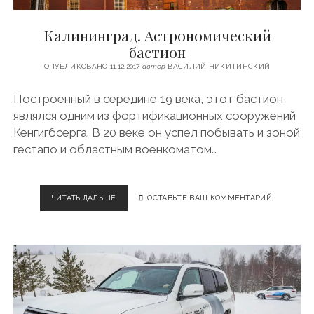
Т
С
Калининград. Астрономический
У
Х
бастион
О
ОПУБЛИКОВАНО 11.12.2017
автор
ВАСИЛИЙ НИКИТИНСКИЙ
Г
О
Построенный в середине 19 века, этот бастион
В
О
являлся одним из фортификационных сооружений
З
Кенгигбсерга. В 20 веке он успел побывать и зоной
Д
гестапо и областным военкоматом…
У
Х
А
Д
ЧИТАТЬ ДАЛЬШЕ
К
ОСТАВЬТЕ ВАШ КОММЕНТАРИЙ:
О
А
М
Л
А
И
.
Н
И
И
Л
Н
И
Г
О
Р
Б