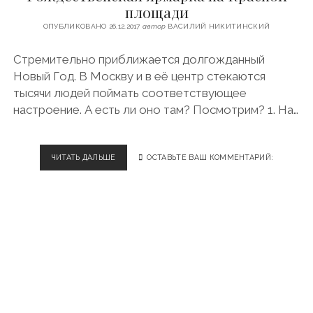
c
s
u
l
площади
и
ФИНЛЯНДИЯ
e
t
t
e
ОПУБЛИКОВАНО 26.12.2017
автор
ВАСИЛИЙ НИКИТИНСКИЙ
ЧЕХИЯ
т
b
a
u
g
o
g
b
r
Стремительно приближается долгожданный
ЭСТОНИЯ
и
o
r
e
a
Новый Год. В Москву и в её центр стекаются
н
k
a
m
тысячи людей поймать соответствующее
m
настроение. А есть ли оно там? Посмотрим? 1. На…
с
к
ЧИТАТЬ ДАЛЬШЕ
Р
ОСТАВЬТЕ ВАШ КОММЕНТАРИЙ:
о
О
Ж
г
Д
Е
о
С
Т
P
В
Е
o
Н
С
s
К