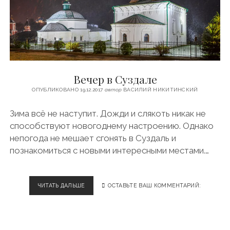
И
М
-
К
А
Т
О
К
Вечер в Суздале
ОПУБЛИКОВАНО 19.12.2017
автор
ВАСИЛИЙ НИКИТИНСКИЙ
Зима всё не наступит. Дожди и слякоть никак не
способствуют новогоднему настроению. Однако
непогода не мешает сгонять в Суздаль и
познакомиться с новыми интересными местами.…
ЧИТАТЬ ДАЛЬШЕ
В
ОСТАВЬТЕ ВАШ КОММЕНТАРИЙ:
Е
Ч
Е
Р