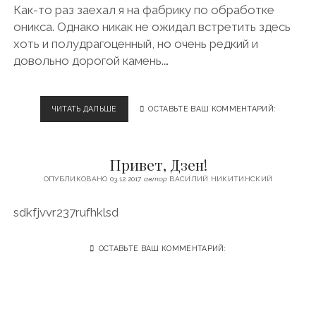
Как-то раз заехал я на фабрику по обработке
оникса. Однако никак не ожидал встретить здесь
хоть и полудрагоценный, но очень редкий и
довольно дорогой камень.…
ЧИТАТЬ ДАЛЬШЕ
Р
ОСТАВЬТЕ ВАШ КОММЕНТАРИЙ:
Е
Д
К
Привет, Дзен!
И
Й
ОПУБЛИКОВАНО 03.12.2017
автор
ВАСИЛИЙ НИКИТИНСКИЙ
К
А
sdkfjvvr237rufhklsd
М
Е
Н
ОСТАВЬТЕ ВАШ КОММЕНТАРИЙ:
Ь
С
У
Л
Т