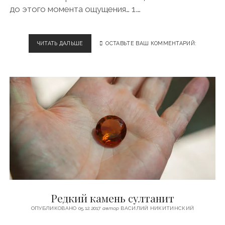
до этого момента ощущения… 1.…
ЧИТАТЬ ДАЛЬШЕ
С
ОСТАВЬТЕ ВАШ КОММЕНТАРИЙ:
О
В
Р
Е
М
Е
Н
Н
Ы
Й
М
Е
Д
И
А
Редкий камень султанит
-
А
ОПУБЛИКОВАНО 05.12.2017
автор
ВАСИЛИЙ НИКИТИНСКИЙ
Р
Т