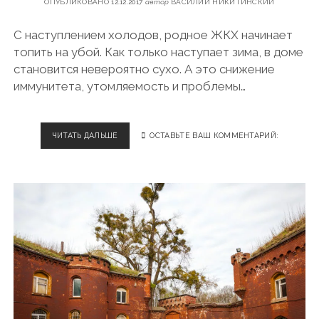
ОПУБЛИКОВАНО 12.12.2017
автор
ВАСИЛИЙ НИКИТИНСКИЙ
В
Н
И
С наступлением холодов, родное ЖКХ начинает
К
топить на убой. Как только наступает зима, в доме
И
становится невероятно сухо. А это снижение
иммунитета, утомляемость и проблемы…
ЧИТАТЬ ДАЛЬШЕ
К
ОСТАВЬТЕ ВАШ КОММЕНТАРИЙ:
А
К
И
З
Б
А
В
И
Т
Ь
С
Я
О