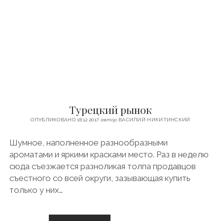
В
С
У
З
Д
А
Л
Е
Турецкий рынок
ОПУБЛИКОВАНО 18.12.2017
автор
ВАСИЛИЙ НИКИТИНСКИЙ
Шумное, наполненное разнообразными
ароматами и яркими красками место. Раз в неделю
сюда съезжается разноликая толпа продавцов
съестного со всей округи, зазывающая купить
только у них…