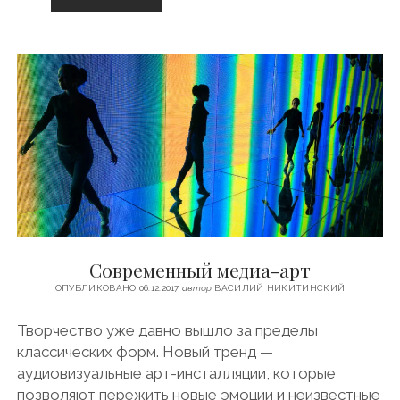
Л
И
Ц
Ы
З
Е
Л
Е
Н
О
Г
Р
А
Д
С
Современный медиа-арт
К
А
ОПУБЛИКОВАНО 06.12.2017
автор
ВАСИЛИЙ НИКИТИНСКИЙ
Творчество уже давно вышло за пределы
классических форм. Новый тренд —
аудиовизуальные арт-инсталляции, которые
позволяют пережить новые эмоции и неизвестные