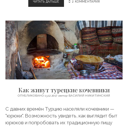
ЧИТАТЬ ДАЛЬШЕ
Т
2 КОММЕНТАРИЯ
У
Р
Е
Ц
К
И
Й
Р
Ы
Н
О
К
Как живут турецкие кочевники
ОПУБЛИКОВАНО 13.12.2017
автор
ВАСИЛИЙ НИКИТИНСКИЙ
С давних времён Турцию населяли кочевники —
"юрюки". Возможность увидеть, как выглядит быт
юрюков и попробовать их традиционную пищу