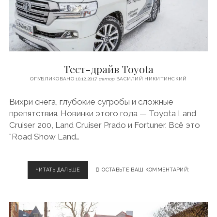
А
З
Д
О
.
Р
А
E
С
C
Т
O
Р
B
Тест-драйв Toyota
О
I
Н
ОПУБЛИКОВАНО 10.12.2017
автор
ВАСИЛИЙ НИКИТИНСКИЙ
O
О
C
М
Вихри снега, глубокие сугробы и сложные
O
И
M
препятствия. Новинки этого года — Toyota Land
Ч
P
Е
Cruiser 200, Land Cruiser Prado и Fortuner. Всё это
L
С
"Road Show Land…
E
К
X
И
Y
Й
O
Б
ЧИТАТЬ ДАЛЬШЕ
Т
ОСТАВЬТЕ ВАШ КОММЕНТАРИЙ:
G
А
Е
A
С
С
H
Т
Т
E
И
-
L
О
Д