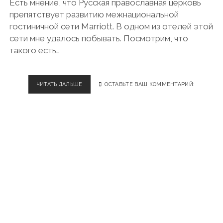
Есть мнение, что Русская православная церковь
О
Я
препятствует развитию межнациональной
Щ
гостиничной сети Marriott. В одном из отелей этой
У
сети мне удалось побывать. Посмотрим, что
Ю
такого есть…
Г
Р
У
З
ЧИТАТЬ ДАЛЬШЕ
Н
ОСТАВЬТЕ ВАШ КОММЕНТАРИЙ:
И
И
Н
Ж
С
Н
К
И
У
Й
Ю
Н
К
О
У
В
Х
Г
Н
О
Ю
Р
О
Д
.