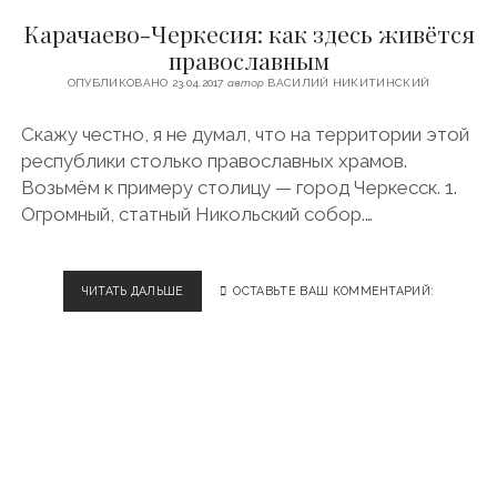
К
Карачаево-Черкесия: как здесь живётся
Н
И
православным
Г
ОПУБЛИКОВАНО 23.04.2017
автор
ВАСИЛИЙ НИКИТИНСКИЙ
А
М
Скажу честно, я не думал, что на территории этой
О
Р
республики столько православных храмов.
М
Возьмём к примеру столицу — город Черкесск. 1.
О
Огромный, статный Никольский собор.…
Н
А
В
О
ЧИТАТЬ ДАЛЬШЕ
К
ОСТАВЬТЕ ВАШ КОММЕНТАРИЙ:
Т
А
Е
Р
Л
А
Е
Ч
А
Е
В
О
-