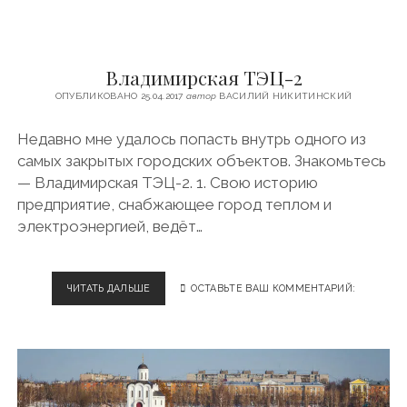
Т
t
К
Л
s
И
Владимирская ТЭЦ-2
Е
Н
ОПУБЛИКОВАНО 25.04.2017
автор
ВАСИЛИЙ НИКИТИНСКИЙ
Т
А
Недавно мне удалось попасть внутрь одного из
Т
самых закрытых городских объектов. Знакомьтесь
А
К
— Владимирская ТЭЦ-2. 1. Свою историю
С
предприятие, снабжающее город теплом и
И
электроэнергией, ведёт…
С
Т
Ы
И
ЧИТАТЬ ДАЛЬШЕ
В
ОСТАВЬТЕ ВАШ КОММЕНТАРИЙ:
П
Л
Р
А
О
Д
В
И
О
М
Д
И
Н