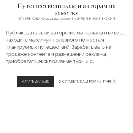
Путешественникам и авторам на
Й
Н
заметку
О
ОПУБЛИКОВАНО 22.04.2017
автор
ВАСИЛИЙ НИКИТИНСКИЙ
В
Г
Публиковать свои авторские материалы и видео,
О
Р
находить максимум полезного по местам
О
планируемых путешествий. Зарабатывать на
Д
продаже контента и размещении рекламы,
,
приобретать эксклюзивные туры и с…
Д
В
И
Ж
ЧИТАТЬ ДАЛЬШЕ
П
ОСТАВЬТЕ ВАШ КОММЕНТАРИЙ:
У
У
Х
Т
А
Е
И
Ш
С
Е
Е
С
К
Т
Р
В
Е
Е