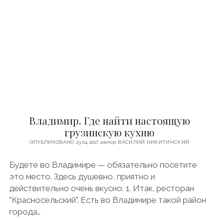
О
В
А
-
Н
А
Н
Е
Р
Л
И
…
Владимир. Где найти настоящую
В
Т
грузинскую кухню
В
ОПУБЛИКОВАНО 23.04.2017
автор
ВАСИЛИЙ НИКИТИНСКИЙ
Е
Р
Будете во Владимире — обязательно посетите
И
это место. Здесь душевно, приятно и
действительно очень вкусно. 1. Итак, ресторан
"Красносельский". Есть во Владимире такой район
города…