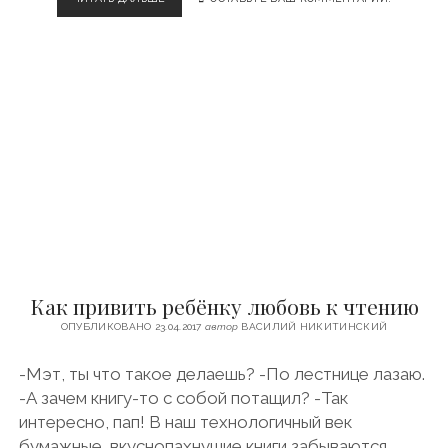
Е
Р
К
Е
С
С
К
.
Т
А
Н
К
И
Н
А
Как привить ребёнку любовь к чтению
Ю
Г
ОПУБЛИКОВАНО 23.04.2017
автор
ВАСИЛИЙ НИКИТИНСКИЙ
Е
Р
-Мэт, ты что такое делаешь? -По лестнице лазаю.
О
-А зачем книгу-то с собой потащил? -Так
С
С
интересно, пап! В наш технологичный век
И
бумажные, вкуснопахнущие книги забываются..…