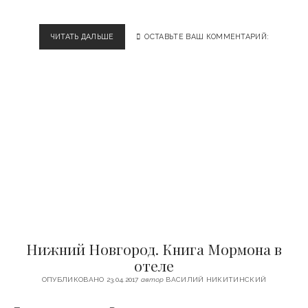
ЧИТАТЬ ДАЛЬШЕ
В
ОСТАВЬТЕ ВАШ КОММЕНТАРИЙ:
Л
А
Д
И
М
И
Р
.
Г
Д
Е
Н
А
Й
Т
Нижний Новгород. Книга Мормона в
И
Н
отеле
А
ОПУБЛИКОВАНО 23.04.2017
автор
ВАСИЛИЙ НИКИТИНСКИЙ
С
Т