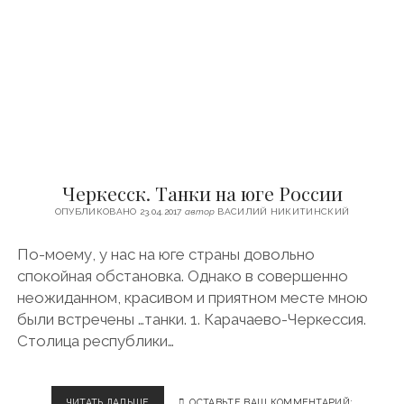
Н
П
И
Р
Ц
А
А
В
З
О
А
С
7
Л
0
А
0
В
Р
Н
У
Ы
Черкесск. Танки на юге России
Б
М
Л
ОПУБЛИКОВАНО 23.04.2017
автор
ВАСИЛИЙ НИКИТИНСКИЙ
Е
Й
По-моему, у нас на юге страны довольно
спокойная обстановка. Однако в совершенно
неожиданном, красивом и приятном месте мною
были встречены …танки. 1. Карачаево-Черкессия.
Столица республики…
ЧИТАТЬ ДАЛЬШЕ
Ч
ОСТАВЬТЕ ВАШ КОММЕНТАРИЙ: