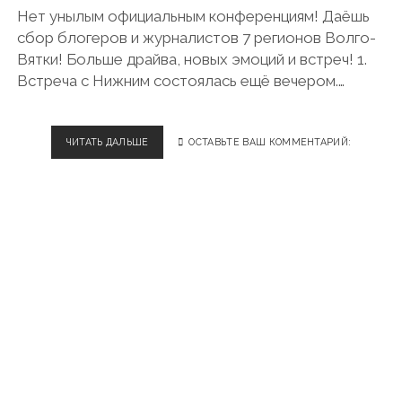
Нет унылым официальным конференциям! Даёшь
В
Ь
сбор блогеров и журналистов 7 регионов Волго-
К
Вятки! Больше драйва, новых эмоций и встреч! 1.
Ч
Встреча с Нижним состоялась ещё вечером.…
Т
Е
Н
И
ЧИТАТЬ ДАЛЬШЕ
#
ОСТАВЬТЕ ВАШ КОММЕНТАРИЙ:
Ю
S
B
E
R
D
R
I
V
E
:
Н
И
Ж
Н
И