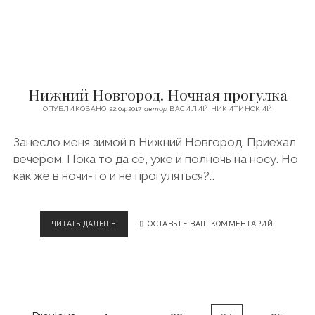
Т
Н
Н
Н
Ы
И
Й
К
О
А
Б
М
Ъ
Нижний Новгород. Ночная прогулка
И
Е
А
К
ОПУБЛИКОВАНО 22.04.2017
автор
ВАСИЛИЙ НИКИТИНСКИЙ
В
Т
Т
Занесло меня зимой в Нижний Новгород. Приехал
О
вечером. Пока то да сё, уже и полночь на носу. Но
Р
А
как же в ночи-то и не прогуляться?…
М
Н
А
ЧИТАТЬ ДАЛЬШЕ
Н
ОСТАВЬТЕ ВАШ КОММЕНТАРИЙ:
З
И
А
Ж
М
Н
Е
И
Т
Й
К
Н
У
Н