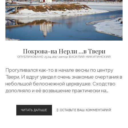
Р
И
С
К
К
И
А
Я
Т
Э
Ц
-
Покрова-на Нерли …в Твери
2
ОПУБЛИКОВАНО 23.04.2017
автор
ВАСИЛИЙ НИКИТИНСКИЙ
Прогуливался как-то в начале весны по центру
Твери. И вдруг увидел очень знакомые очертания в
небольшой белоснежной церквушке. Сходство
дополняло и её возвышение практически на…
ЧИТАТЬ ДАЛЬШЕ
П
ОСТАВЬТЕ ВАШ КОММЕНТАРИЙ:
О
К
Р