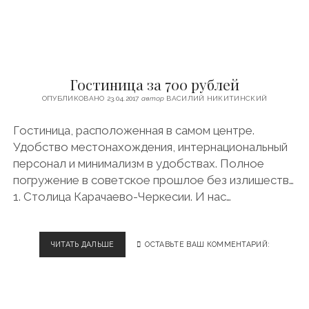
Ч
Е
Р
К
Е
С
Гостиница за 700 рублей
И
Я
ОПУБЛИКОВАНО 23.04.2017
автор
ВАСИЛИЙ НИКИТИНСКИЙ
:
К
Гостиница, расположенная в самом центре.
А
Удобство местонахождения, интернациональный
К
З
персонал и минимализм в удобствах. Полное
Д
погружение в советское прошлое без излишеств…
Е
1. Столица Карачаево-Черкесии. И нас…
С
Ь
Ж
И
ЧИТАТЬ ДАЛЬШЕ
Г
ОСТАВЬТЕ ВАШ КОММЕНТАРИЙ:
В
О
Ё
С
Т
Т
С
И
Я