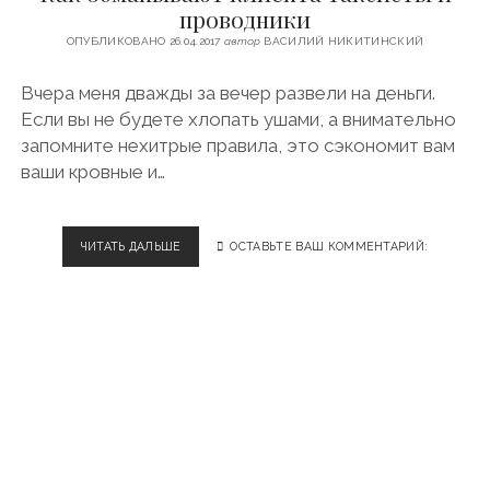
c
s
u
l
проводники
и
ФИНЛЯНДИЯ
e
t
t
e
ОПУБЛИКОВАНО 26.04.2017
автор
ВАСИЛИЙ НИКИТИНСКИЙ
ЧЕХИЯ
т
b
a
u
g
o
g
b
r
Вчера меня дважды за вечер развели на деньги.
ЭСТОНИЯ
и
o
r
e
a
Если вы не будете хлопать ушами, а внимательно
н
k
a
m
запомните нехитрые правила, это сэкономит вам
m
ваши кровные и…
с
к
ЧИТАТЬ ДАЛЬШЕ
К
ОСТАВЬТЕ ВАШ КОММЕНТАРИЙ:
о
А
К
г
О
Б
о
М
А
P
Н
Ы
o
В
А
s
Ю