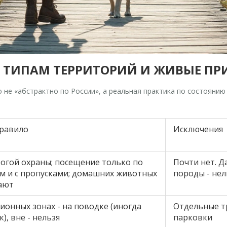
О ТИПАМ ТЕРРИТОРИЙ И ЖИВЫЕ П
о не «абстрактно по России», а реальная практика по состоянию
правило
Исключения
огой охраны; посещение только по
Почти нет. 
м и с пропусками; домашних животных
породы - нел
ают
ионных зонах - на поводке (иногда
Отдельные т
), вне - нельзя
парковки