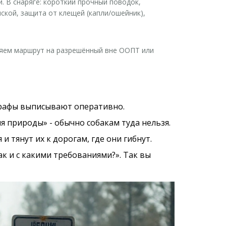
и. В снаряге: короткий прочный поводок,
иской, защита от клещей (капли/ошейник),
еняем маршрут на разрешённый вне ООПТ или
штрафы выписывают оперативно.
я природы» - обычно собакам туда нельзя.
и тянут их к дорогам, где они гибнут.
к и с какими требованиями?». Так вы