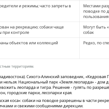
редители и режимы; часто запреты в
Местами раз
поводке по 
пользования
ван на рекреацию; собаки чаще
Могут быть «
ы при контроле
собак
раны объектов или коллекций
Редко, по с
естным территориям.
ладивостока).
Сихотэ‑Алинский заповедник, «Кедровая 
ами нельзя. Национальный парк «Земля леопарда» - дом
ревожить леопарда и тигра. Решение - гулять по разре
он, городские парки, лесопарки края.
кая коса»: собаки на поводке разрешены в части рекре
бличками и свежими сообщениями дирекции.