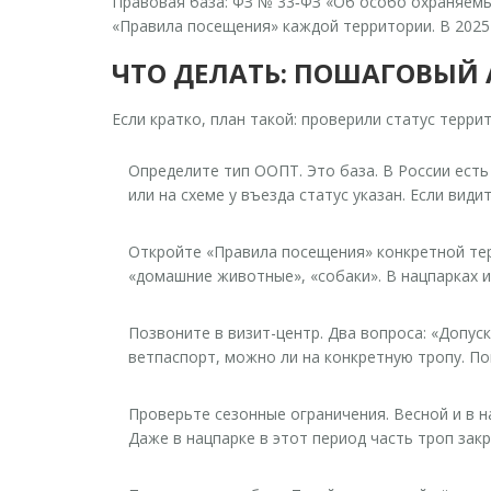
Правовая база: ФЗ № 33‑ФЗ «Об особо охраняем
«Правила посещения» каждой территории. В 2025 
ЧТО ДЕЛАТЬ: ПОШАГОВЫЙ 
Если кратко, план такой: проверили статус терри
Определите тип ООПТ.
Это база. В России есть
или на схеме у въезда статус указан. Если вид
Откройте «Правила посещения» конкретной те
«домашние животные», «собаки». В нацпарках 
Позвоните в визит-центр.
Два вопроса: «Допуск
ветпаспорт, можно ли на конкретную тропу. По
Проверьте сезонные ограничения.
Весной и в н
Даже в нацпарке в этот период часть троп зак