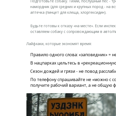
Подготовьте собаку.
Тихий, послушный пёс - тр
намордник (для средних и крупных пород - на в
аптечка (пинцет для клеща, хлоргексидин).
Будьте готовы к отказу «на месте».
Если инспек
оставляем собаку с сопровождающим в авто/пи
Лайфхаки, которые экономят время:
Правило одного слова: «заповедник» = н
В нацпарках цельтесь в «рекреационную 
Сезон дождей и грязи - не повод расслаби
По телефону спрашивайте не «можно с со
получите рабочий вариант, а не общую ф