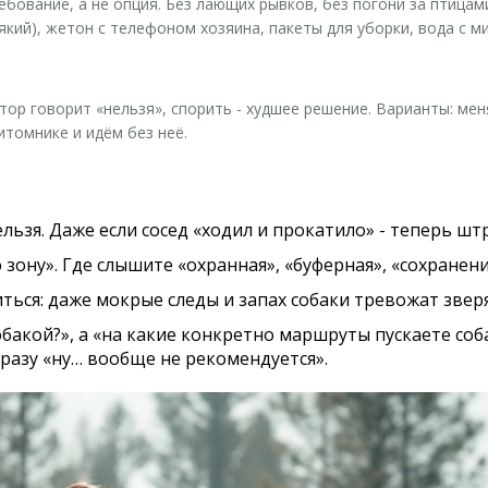
ебование, а не опция. Без лающих рывков, без погони за птицам
сякий), жетон с телефоном хозяина, пакеты для уборки, вода с м
тор говорит «нельзя», спорить - худшее решение. Варианты: м
томнике и идём без неё.
ельзя. Даже если сосед «ходил и прокатило» - теперь 
зону». Где слышите «охранная», «буферная», «сохранени
ться: даже мокрые следы и запах собаки тревожат зверя 
бакой?», а «на какие конкретно маршруты пускаете соба
разу «ну… вообще не рекомендуется».