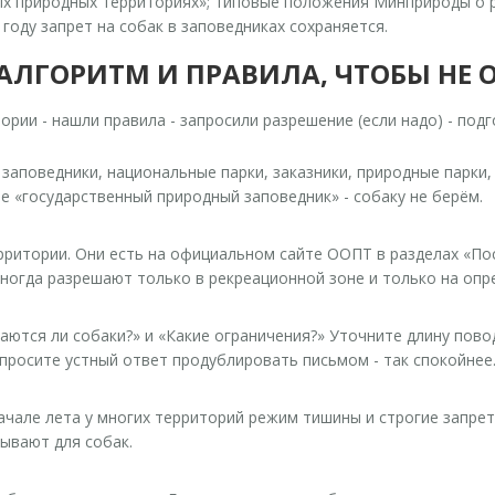
ых природных территориях»; типовые положения Минприроды о 
году запрет на собак в заповедниках сохраняется.
АЛГОРИТМ И ПРАВИЛА, ЧТОБЫ НЕ 
тории - нашли правила - запросили разрешение (если надо) - подг
 заповедники, национальные парки, заказники, природные парки,
ите «государственный природный заповедник» - собаку не берём.
рритории.
Они есть на официальном сайте ООПТ в разделах «По
иногда разрешают только в рекреационной зоне и только на опр
аются ли собаки?» и «Какие ограничения?» Уточните длину повод
просите устный ответ продублировать письмом - так спокойнее
ачале лета у многих территорий режим тишины и строгие запре
рывают для собак.