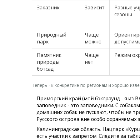
Заказник
Зависит
Разные уч
сезоны
Природный
Чаще
Ориентиро
парк
можно
допустим
Памятник
Чаще
Режим ох
природы,
нет
ботсад
Теперь - к конкретике по регионам и хорошо изв
Приморский край (мой бэкграунд - я из В
заповедник - это заповедники. С собак
домашних собак не пускают, чтобы не т
Русского острова вне особо охраняемых з
Калининградская область.
Нацпарк «Куршс
есть участки с запретом. Следите за та