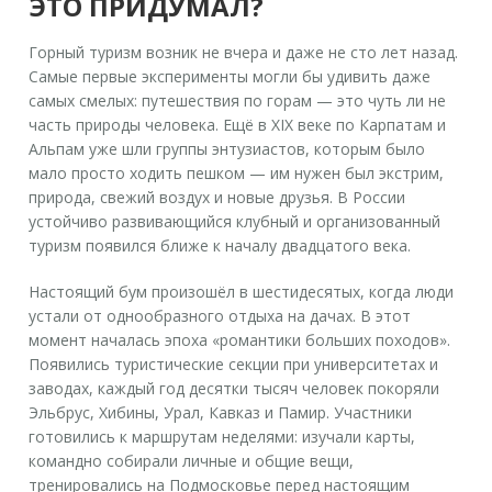
ЭТО ПРИДУМАЛ?
Горный туризм возник не вчера и даже не сто лет назад.
Самые первые эксперименты могли бы удивить даже
самых смелых: путешествия по горам — это чуть ли не
часть природы человека. Ещё в XIX веке по Карпатам и
Альпам уже шли группы энтузиастов, которым было
мало просто ходить пешком — им нужен был экстрим,
природа, свежий воздух и новые друзья. В России
устойчиво развивающийся клубный и организованный
туризм появился ближе к началу двадцатого века.
Настоящий бум произошёл в шестидесятых, когда люди
устали от однообразного отдыха на дачах. В этот
момент началась эпоха «романтики больших походов».
Появились туристические секции при университетах и
заводах, каждый год десятки тысяч человек покоряли
Эльбрус, Хибины, Урал, Кавказ и Памир. Участники
готовились к маршрутам неделями: изучали карты,
командно собирали личные и общие вещи,
тренировались на Подмосковье перед настоящим