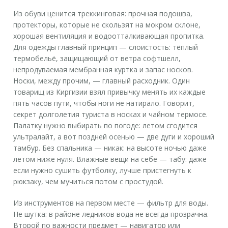
Из обуви ценится треккинговая: прочная подошва,
протекторы, которые не скользят на мокром склоне,
хорошая вентиляция и водоотталкивающая пропитка.
Для одежды главный принцип — слоистость: тёплый
термобельё, защищающий от ветра софтшелл,
непродуваемая мембранная куртка и запас носков.
Носки, между прочим, — главный расходник. Один
товарищ из Киргизии взял привычку менять их каждые
пять часов пути, чтобы ноги не натирало. Говорит,
секрет долголетия туриста в носках и чайном термосе.
Палатку нужно выбирать по погоде: летом сгодится
ультралайт, а вот поздней осенью — две дуги и хороший
тамбур. Без спальника — никак: на высоте ночью даже
летом ниже нуля. Влажные вещи на себе — табу: даже
если нужно сушить футболку, лучше пристегнуть к
рюкзаку, чем мучиться потом с простудой.
Из инструментов на первом месте — фильтр для воды.
Не шутка: в районе ледников вода не всегда прозрачна.
Второй по важности предмет — навигатор или