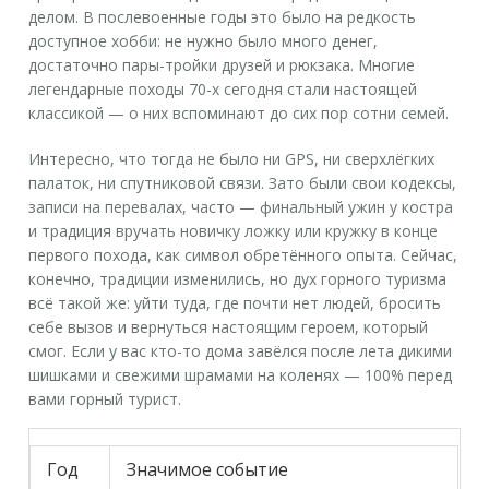
делом. В послевоенные годы это было на редкость
доступное хобби: не нужно было много денег,
достаточно пары-тройки друзей и рюкзака. Многие
легендарные походы 70-х сегодня стали настоящей
классикой — о них вспоминают до сих пор сотни семей.
Интересно, что тогда не было ни GPS, ни сверхлёгких
палаток, ни спутниковой связи. Зато были свои кодексы,
записи на перевалах, часто — финальный ужин у костра
и традиция вручать новичку ложку или кружку в конце
первого похода, как символ обретённого опыта. Сейчас,
конечно, традиции изменились, но дух горного туризма
всё такой же: уйти туда, где почти нет людей, бросить
себе вызов и вернуться настоящим героем, который
смог. Если у вас кто-то дома завёлся после лета дикими
шишками и свежими шрамами на коленях — 100% перед
вами горный турист.
Год
Значимое событие