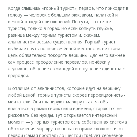
Когда слышишь «горный турист», первое, что приходит в
голову — человек с большим рюкзаком, палаткой и
вечной жаждой приключений. По сути, это те же
туристы, только в горах. Но если копнуть глубже,
разница между
горным туристом
и, скажем,
альпинистом весьма существенная. Горный турист
выбирает путь по пересечённой местности, не ставя
цель обязательно покорять вершины. Для него важнее
сам процесс: преодоление перевалов, ночёвки у
ледников, общение с командой и ощущение единства с
природой.
В отличие от альпинистов, которые идут на вершину
любой ценой, горные туристы скорее перфекционисты-
мечтатели. Они планируют маршрут так, чтобы
вписаться в рамки своих сил и времени, стараются не
рисковать без нужды. Тут открывается интересный
момент — у горных туристов есть собственная система
обозначения маршрутов по категориям сложности: от
первой (самая простая) до шестой (требует серьёзной