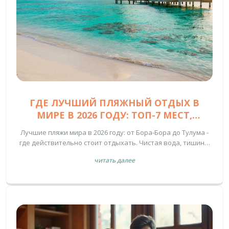
ГДЕ ЛУЧШИЙ ПЛЯЖНЫЙ ОТДЫХ В
МИРЕ В 2026 ГОДУ: ТОП-7 МЕСТ,
КОТОРЫЕ ДЕЙСТВИТЕЛЬНО СТОЯТ
Лучшие пляжи мира в 2026 году: от Бора-Бора до Тулума -
ПОЕЗДКИ
где действительно стоит отдыхать. Чистая вода, тишина,
экология и настоящие ощущения - без толп и фейков.
читать далее