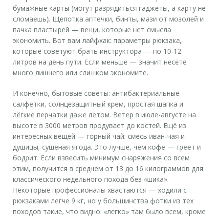
бумажные карты (могут разрядиться гаджеты, а карту не
сломаешь). Щепотка аптечки, бинты, мази от мозолей и
пачка пластырей — вещи, которые нет смысла
экономить. Вот вам лайфхак: параметры рюкзака,
которые советуют брать инструктора — по 10-12
литров на день пути. Если меньше — значит несёте
много лишнего или слишком экономите.
И конечно, бытовые советы: антибактериальные
салфетки, солнцезащитный крем, простая шапка и
лёгкие перчатки даже летом. Ветер в июле-августе на
высоте в 3000 метров продувает до костей. Ещё из
интересных вещей — горный чай: смесь иван-чая и
душицы, сушёная ягода. Это лучше, чем кофе — греет и
бодрит. Если взвесить минимум снаряжения со всем
этим, получится в среднем от 13 до 16 килограммов для
классического недельного похода без «шика».
Некоторые профессионалы хвастаются — ходили с
рюкзаками легче 9 кг, но у большинства фотки из тех
походов такие, что видно: «легко» там было всем, кроме