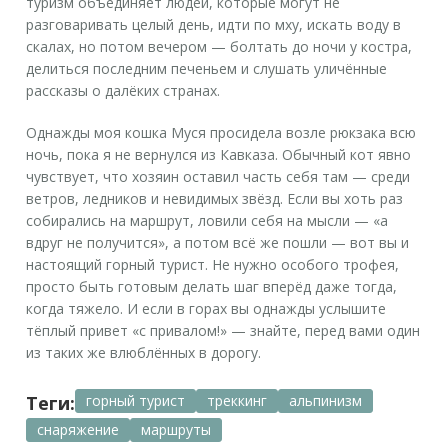
туризм объединяет людей, которые могут не
разговаривать целый день, идти по мху, искать воду в
скалах, но потом вечером — болтать до ночи у костра,
делиться последним печеньем и слушать уличённые
рассказы о далёких странах.
Однажды моя кошка Муся просидела возле рюкзака всю
ночь, пока я не вернулся из Кавказа. Обычный кот явно
чувствует, что хозяин оставил часть себя там — среди
ветров, ледников и невидимых звёзд. Если вы хоть раз
собирались на маршрут, ловили себя на мысли — «а
вдруг не получится», а потом всё же пошли — вот вы и
настоящий горный турист. Не нужно особого трофея,
просто быть готовым делать шаг вперёд даже тогда,
когда тяжело. И если в горах вы однажды услышите
тёплый привет «с привалом!» — знайте, перед вами один
из таких же влюблённых в дорогу.
Теги:
горный турист
треккинг
альпинизм
снаряжение
маршруты