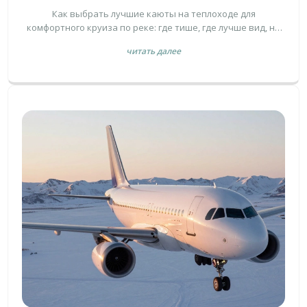
ПО РЕКЕ
Как выбрать лучшие каюты на теплоходе для
комфортного круиза по реке: где тише, где лучше вид, на
какой палубе не шумно и как не переплатить. Советы для
читать далее
семей, пожилых и тех, кто ценит покой.