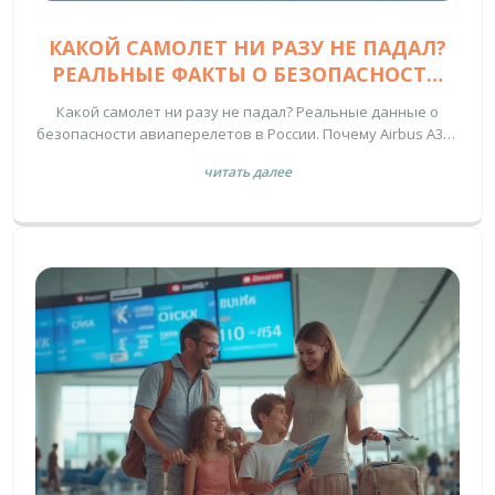
КАКОЙ САМОЛЕТ НИ РАЗУ НЕ ПАДАЛ?
РЕАЛЬНЫЕ ФАКТЫ О БЕЗОПАСНОСТИ
АВИАПЕРЕЛЕТОВ В РОССИИ
Какой самолет ни разу не падал? Реальные данные о
безопасности авиаперелетов в России. Почему Airbus A320
- самый надежный выбор для внутренних маршрутов, и
читать далее
как избежать рисков при полетах.