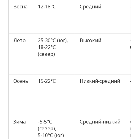
Весна
12‑18°C
Средний
-15
Лето
25‑30°C (юг),
Высокий
+30
18‑22°C
баз
(север)
Осень
15‑22°C
Низкий‑средний
-5%
Зима
-5‑5°C
Средний‑низкий
≈ б
(север),
цен
5‑10°C (юг)
в