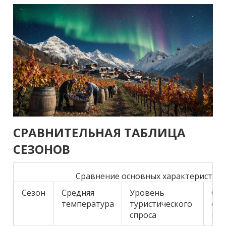
СРАВНИТЕЛЬНАЯ ТАБЛИЦА
СЕЗОНОВ
Сравнение основных характеристик 
Сезон
Средняя
Уровень
Сре
температура
туристического
сто
спроса
пр