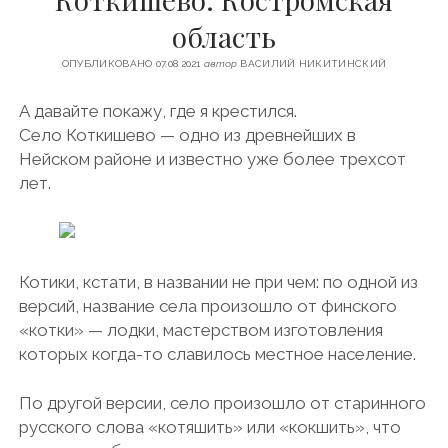
u
-
l
ФИНЛЯНДИЯ
область
t
r
e
ЧЕХИЯ
u
u
g
ОПУБЛИКОВАНО 07.08.2021
автор
ВАСИЛИЙ НИКИТИНСКИЙ
b
r
ЭСТОНИЯ
e
a
А давайте покажу, где я крестился.
m
Село Коткишево — одно из древнейших в
Нейском районе и известно уже более трехсот
лет.
Котики, кстати, в названии не при чем: по одной из
версий, название села произошло от финского
«котки» — лодки, мастерством изготовления
которых когда-то славилось местное население.
По другой версии, село произошло от старинного
русского слова «котяшить» или «кокшить», что