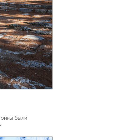
лонны были
.