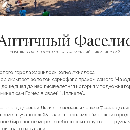
Античный Фасели
ОПУБЛИКОВАНО 26.02.2018
автор
ВАСИЛИЙ НИКИТИНСКИЙ
 этого города хранилось копьё Ахиллеса.
пор скрывает золотой саркофаг с прахом самого Макед
 дошедшая до нас тысячелетняя история у подножия го
оминал сам Гомер в своей "Иллиаде"…
— город древней Ликии, основанный еще в 7 веке до на
вание звучало как Фасала, что значило "морской городо
сное бирюзовое море, а небольшой полустров с руина
ой красоты, гавани.