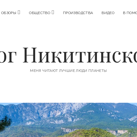
o
o
ОБЗОРЫ
ОБЩЕСТВО
ПРОИЗВОДСТВА
ВИДЕО
В ПОМ
p
p
e
e
n
n
m
m
e
e
n
n
ог Никитинск
u
u
МЕНЯ ЧИТАЮТ ЛУЧШИЕ ЛЮДИ ПЛАНЕТЫ