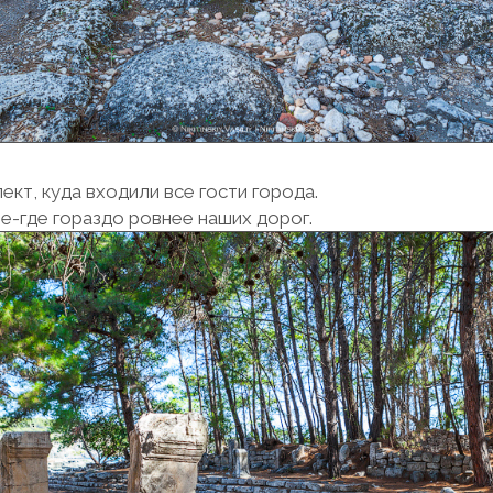
ект, куда входили все гости города.
е-где гораздо ровнее наших дорог.