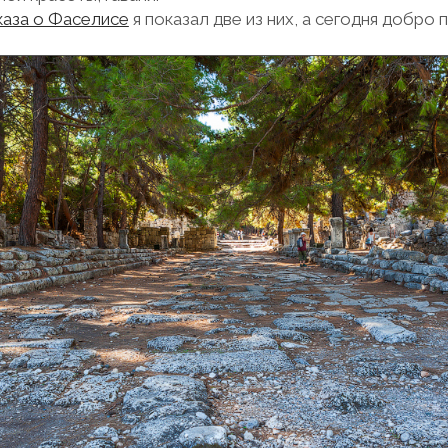
каза о Фаселисе
я показал две из них, а сегодня добро