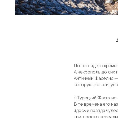
По легенде, в храме
А некрополь до сих 
Античный Фаселис —
которую, кстати, уп
1.Турецкий Фаселис 
В те времена его наз
Здесь и правда чуде
три, просто нереальн