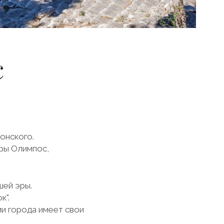
с
онского.
ры Олимпос,
шей эры.
к".
ми города имеет свои