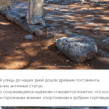
й улицы до наших дней дошли древние постаменты.
а них античные статуи.
о сохранившимся надписям становится понятно, что ко
м горожанам: воинам, спортсменам и добрым торговцам