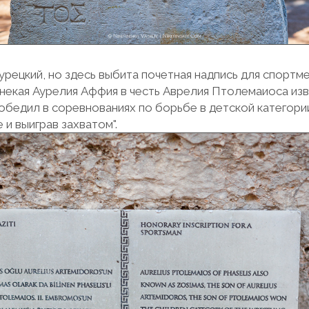
урецкий, но здесь выбита почетная надпись для спортме
некая Аурелия Аффия в честь Аврелия Птолемаиоса изв
победил в соревнованиях по борьбе в детской категории
 и выиграв захватом".