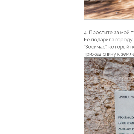
4. Простите за мой т
Её подарила городу 
"Зосимас", который 
прижав спину к земле