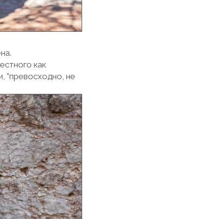
на.
естного как
, "превосходно, не