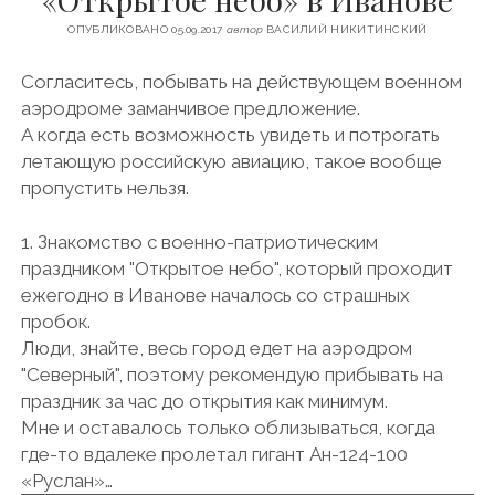
u
-
l
ФИНЛЯНДИЯ
ОПУБЛИКОВАНО 05.09.2017
автор
ВАСИЛИЙ НИКИТИНСКИЙ
t
r
e
ЧЕХИЯ
u
u
g
Согласитесь, побывать на действующем военном
b
r
ЭСТОНИЯ
аэродроме заманчивое предложение.
e
a
А когда есть возможность увидеть и потрогать
m
летающую российскую авиацию, такое вообще
пропустить нельзя.
1. Знакомство с военно-патриотическим
праздником "Открытое небо", который проходит
ежегодно в Иванове началось со страшных
пробок.
Люди, знайте, весь город едет на аэродром
"Северный", поэтому рекомендую прибывать на
праздник за час до открытия как минимум.
Мне и оставалось только облизываться, когда
где-то вдалеке пролетал гигант Ан-124-100
«Руслан»…