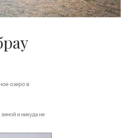
брау
ное озеро в
зимой и никуда не