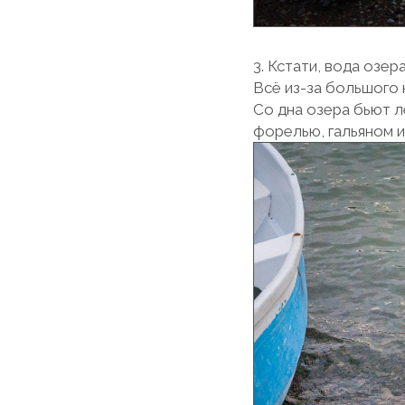
3. Кстати, вода озе
Всё из-за большого 
Со дна озера бьют л
форелью, гальяном и