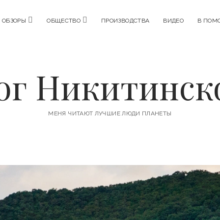
o
o
ОБЗОРЫ
ОБЩЕСТВО
ПРОИЗВОДСТВА
ВИДЕО
В ПОМ
p
p
e
e
n
n
m
m
e
e
n
n
ог Никитинск
u
u
МЕНЯ ЧИТАЮТ ЛУЧШИЕ ЛЮДИ ПЛАНЕТЫ