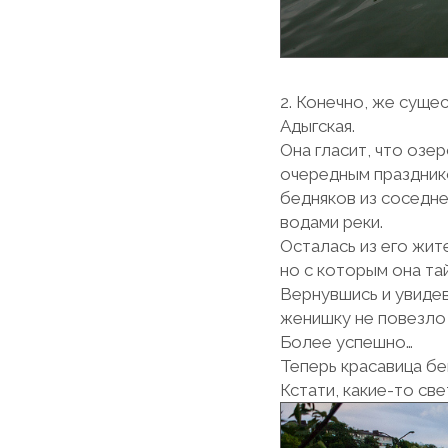
2. Конечно, же суще
Адыгская.
Она гласит, что озе
очередным празднико
бедняков из соседне
водами реки.
Осталась из его жит
но с которым она та
Вернувшись и увидев
женишку не повезло 
Более успешно…
Теперь красавица бе
Кстати, какие-то св