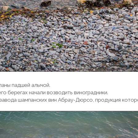
паны падшей алычой.
 его берегах начали возводить виноградники.
завода шампанских вин Абрау-Дюрсо, продукция которо