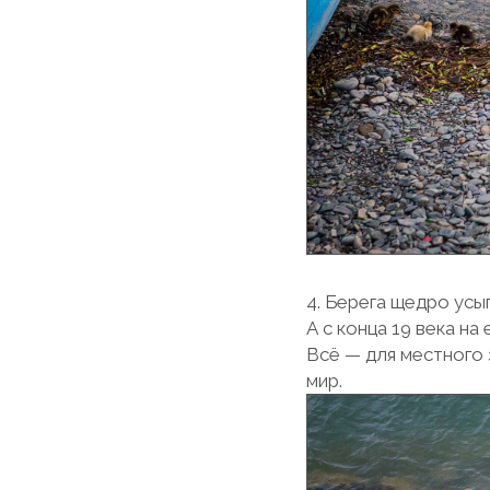
4. Берега щедро усы
А с конца 19 века на
Всё — для местного 
мир.