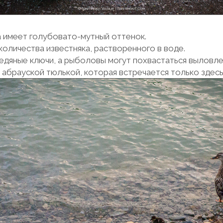
ра имеет голубовато-мутный оттенок.
количества известняка, растворенного в воде.
едяные ключи, а рыболовы могут похвастаться выловл
 абрауской тюлькой, которая встречается только здесь