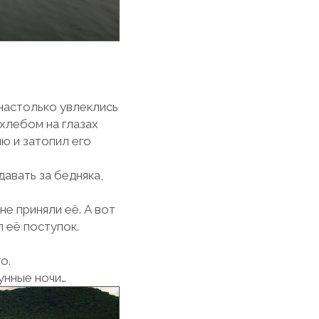
 настолько увлеклись
хлебом на глазах
лю и затопил его
авать за бедняка,
не приняли её. А вот
 её поступок.
о.
унные ночи…