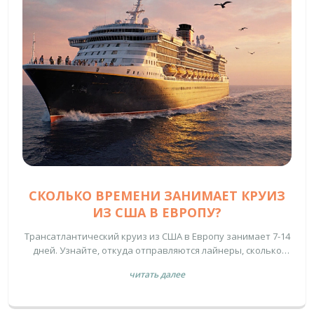
СКОЛЬКО ВРЕМЕНИ ЗАНИМАЕТ КРУИЗ
ИЗ США В ЕВРОПУ?
Трансатлантический круиз из США в Европу занимает 7-14
дней. Узнайте, откуда отправляются лайнеры, сколько
стоят билеты, что делать на борту и как выбрать лучший
читать далее
маршрут.