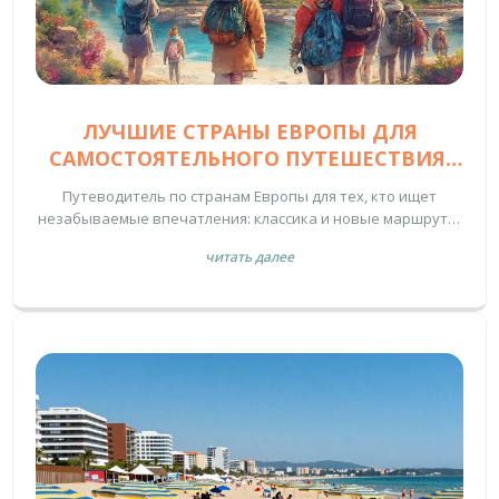
ЛУЧШИЕ СТРАНЫ ЕВРОПЫ ДЛЯ
САМОСТОЯТЕЛЬНОГО ПУТЕШЕСТВИЯ:
ГИД ПО КЛАССИКЕ И ОТКРЫТИЯМ
Путеводитель по странам Европы для тех, кто ищет
незабываемые впечатления: классика и новые маршруты,
важные факты, советы для самостоятельных
читать далее
путешественников.