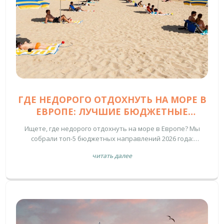
ГДЕ НЕДОРОГО ОТДОХНУТЬ НА МОРЕ В
ЕВРОПЕ: ЛУЧШИЕ БЮДЖЕТНЫЕ
НАПРАВЛЕНИЯ 2026 ГОДА
Ищете, где недорого отдохнуть на море в Европе? Мы
собрали топ-5 бюджетных направлений 2026 года:
Болгария, Албания, Хорватия, Португалия и Греция.
читать далее
Узнайте реальные цены на жилье и еду, получите советы
по экономии на перелетах и избегайте типичных ошибок
при планировании отпуска.