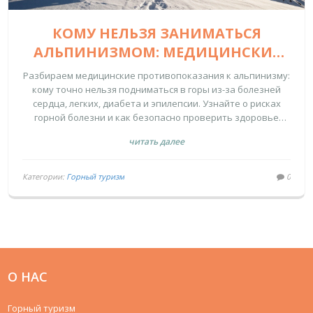
КОМУ НЕЛЬЗЯ ЗАНИМАТЬСЯ
АЛЬПИНИЗМОМ: МЕДИЦИНСКИЕ
ПРОТИВОПОКАЗАНИЯ И РИСКИ
Разбираем медицинские противопоказания к альпинизму:
кому точно нельзя подниматься в горы из-за болезней
сердца, легких, диабета и эпилепсии. Узнайте о рисках
горной болезни и как безопасно проверить здоровье
перед восхождением.
читать далее
Категории:
Горный туризм
0
О НАС
Горный туризм