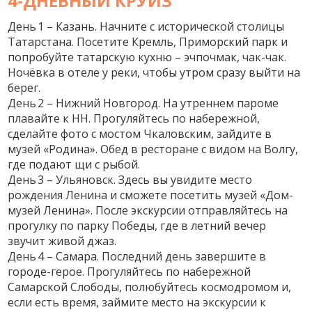
4‑ДНЕВНЫЙ КРУИЗ
День 1 – Казань.
Начните с исторической столицы
Татарстана. Посетите Кремль, Приморский парк и
попробуйте татарскую кухню – эчпочмак, чак-чак.
Ночёвка в отеле у реки, чтобы утром сразу выйти на
берег.
День 2 – Нижний Новгород.
На утреннем пароме
плавайте к НН. Прогуляйтесь по набережной,
сделайте фото с мостом Чкаловским, зайдите в
музей «Родина». Обед в ресторане с видом на Волгу,
где подают щи с рыбой.
День 3 – Ульяновск.
Здесь вы увидите место
рождения Ленина и сможете посетить музей «Дом-
музей Ленина». После экскурсии отправляйтесь на
прогулку по парку Победы, где в летний вечер
звучит живой джаз.
День 4 – Самара.
Последний день завершите в
городе-герое. Прогуляйтесь по набережной
Самарской Слободы, полюбуйтесь космодромом и,
если есть время, займите место на экскурсии к