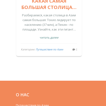
КАКАЯ САМАЯ
БОЛЬШАЯ СТОЛИЦА В
АЗИИ: СРАВНЕНИЕ
Разбираемся, какая столица в Азии
ТОКИО, ПЕКИНА И
самая большая: Токио лидирует по
населению (37 млн), а Пекин - по
ДЖАКАРТЫ
площади. Узнайте, как эти гиганты
отличаются и что важно знать
читать далее
туристу.
Категории:
Путешествия по Азии
0
О НАС
Путешествия по Азии