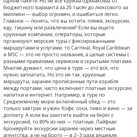
одном пакете. Но не все круизы одинаковы: от
бюджетного варианта за 20 тысяч до люксового за
миллион — выбор огромен, и ошибиться легко.
Главное — понять, что вы хотите: пляжи, экскурсии,
еду, тишину или развлечения? Если вы ищете
круизные компании
,
операторы, которые
организуют морские туры с фиксированными
маршрутами и услугами
, то Carnival, Royal Caribbean
и MSC — это не просто названия, а целые системы с
разными правилами, сервисом и скрытыми платами.
Многие думают, что цена в туре — это всё, что
нужно заплатить. Но это не так.
круизные
маршруты
,
заранее прописанные пути корабля
между портами, часто включают платные экскурсии,
напитки и интернет
. Например, в туре по
Средиземному морю включённый обед — это
только завтрак и ужин. Кофе, соки, пиво и вино — за
доплату. А если вы захотите выйти на берег с
экскурсией, то 80% из них — платные. Лайфхак:
бронируйте экскурсии заранее через местные
агентства, а не на борту — в 2–3 раза дешевле.