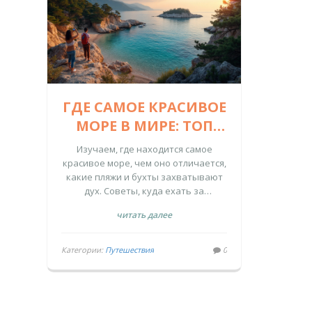
ГДЕ САМОЕ КРАСИВОЕ
МОРЕ В МИРЕ: ТОП
ЖИВОПИСНЫХ И
Изучаем, где находится самое
УДИВИТЕЛЬНЫХ
красивое море, чем оно отличается,
какие пляжи и бухты захватывают
МЕСТ
дух. Советы, куда ехать за
впечатлениями и фото.
читать далее
Категории:
Путешествия
0