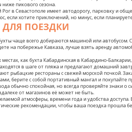
ы ниже пикового сезона.
й Рог в Севастополе имеет автодорогу, парковку и обще
с, если хотите приключений, но минус, если планируете
 ДЛЯ ПОЕЗДКИ
бухты чаще всего добираются машиной или автобусом. 
едете на побережье Кавказа, лучше взять аренду автом
 местах, как бухта Кабардинская в Кабардино‑Балкарии
 находятся в шаге от пляжа и предлагают домашний завт
тают рыбацкие рестораны с свежей морской почкой. Зак
сами, берите с собой портативный мангал и покупайте 
 вода обычно спокойная, но всегда проверяйте знаки о
вдалеке от магазинов её может не быть.
желаемой атмосферы, времени года и удобства доступа.
тические рекомендации, чтобы ваша поездка прошла бе