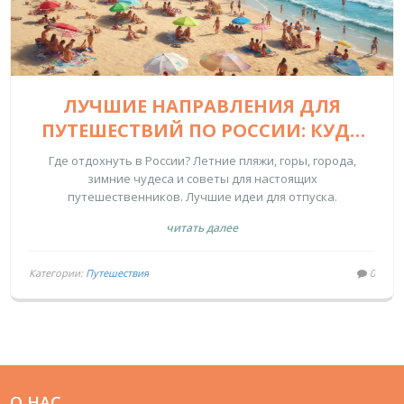
ЛУЧШИЕ НАПРАВЛЕНИЯ ДЛЯ
ПУТЕШЕСТВИЙ ПО РОССИИ: КУДА
ПОЕХАТЬ ЛЕТОМ И ЗИМОЙ
Где отдохнуть в России? Летние пляжи, горы, города,
зимние чудеса и советы для настоящих
путешественников. Лучшие идеи для отпуска.
читать далее
Категории:
Путешествия
0
О НАС