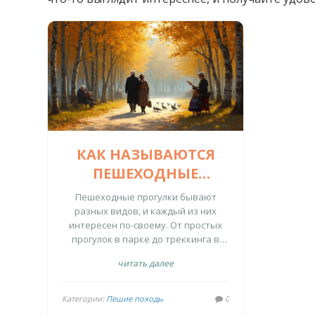
КАК НАЗЫВАЮТСЯ
ПЕШЕХОДНЫЕ
ПРОГУЛКИ?
Пешеходные прогулки бывают
разных видов, и каждый из них
интересен по-своему. От простых
прогулок в парке до треккинга в
горах, каждый вид имеет свои
читать далее
особенности и требования.
Узнайте, как правильно
подготовиться к разным видам
Категории:
Пешие походы
0
прогулок и что взять с собой, чтобы