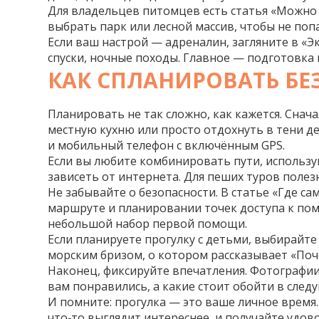
Для владельцев питомцев есть статья «Можно л
выбрать парк или лесной массив, чтобы не поп
Если ваш настрой — адреналин, загляните в «Э
спуски, ночные походы. Главное — подготовка
КАК СПЛАНИРОВАТЬ Б
Планировать не так сложно, как кажется. Сна
местную кухню или просто отдохнуть в тени д
и мобильный телефон с включённым GPS.
Если вы любите комбинировать пути, использу
зависеть от интернета. Для пеших туров полез
Не забывайте о безопасности. В статье «Где
маршруте и планировании точек доступа к помо
небольшой набор первой помощи.
Если планируете прогулку с детьми, выбирайте
морским бризом, о котором рассказывает «По
Наконец, фиксируйте впечатления. Фотографии,
вам понравились, а какие стоит обойти в след
И помните: прогулка — это ваше личное время.
что‑то выглядит интереснее, и получайте удов