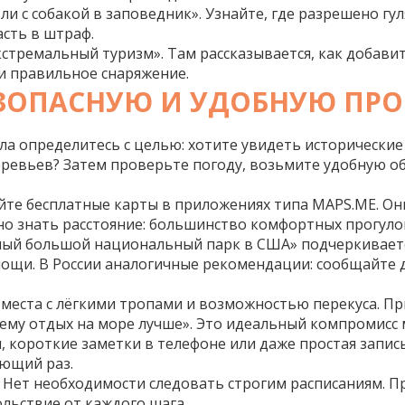
и с собакой в заповедник». Узнайте, где разрешено гул
асть в штраф.
кстремальный туризм». Там рассказывается, как добавит
 и правильное снаряжение.
ЕЗОПАСНУЮ И УДОБНУЮ ПРО
чала определитесь с целью: хотите увидеть историческ
еревьев? Затем проверьте погоду, возьмите удобную об
йте бесплатные карты в приложениях типа MAPS.ME. Он
но знать расстояние: большинство комфортных прогулок 
 самый большой национальный парк в США» подчеркивае
щи. В России аналогичные рекомендации: сообщайте дру
 места с лёгкими тропами и возможностью перекуса. Пр
чему отдых на море лучше». Это идеальный компромисс
 короткие заметки в телефоне или даже простая запись
ующий раз.
 Нет необходимости следовать строгим расписаниям. Пр
ольствие от каждого шага.