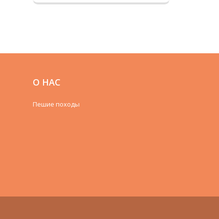
получить максимальное
удовольствие от путешествий
пешком.
О НАС
Пешие походы