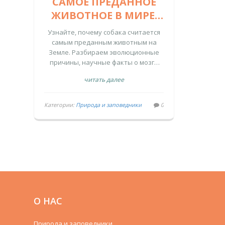
САМОЕ ПРЕДАННОЕ
ЖИВОТНОЕ В МИРЕ:
ПОЧЕМУ СОБАКА - ЭТО
Узнайте, почему собака считается
БОЛЬШЕ, ЧЕМ ПРОСТО
самым преданным животным на
Земле. Разбираем эволюционные
ПИТОМЕЦ
причины, научные факты о мозге
собаки и сравниваем лояльность
читать далее
разных видов.
Категории:
Природа и заповедники
0
О НАС
Природа и заповедники