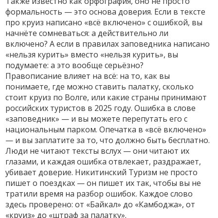
Также известно как
орфография
, оно не просто
формальность — это основа доверия. Если в тексте
про круиз написано «всё включено» с ошибкой, вы
начнёте сомневаться: а действительно ли
включено? А если в правилах заповедника написано
«нельзя курить» вместо «нельзя курить», вы
подумаете: а это вообще серьёзно?
Правописание влияет на всё: на то, как вы
понимаете, где можно ставить палатку, сколько
стоит круиз по Волге, или какие страны принимают
российских туристов в 2025 году. Ошибка в слове
«заповедник» — и вы можете перепутать его с
национальным парком. Опечатка в «всё включено»
— и вы заплатите за то, что должно быть бесплатно.
Люди не читают тексты вслух — они читают их
глазами, и каждая ошибка отвлекает, раздражает,
убивает доверие. Никитинский Туризм не просто
пишет о поездках — он пишет их так, чтобы вы не
тратили время на разбор ошибок. Каждое слово
здесь проверено: от «Байкал» до «Камбоджа», от
«круиз» до «штраф за палатку».