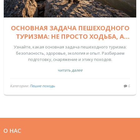
ОСНОВНАЯ ЗАДАЧА ПЕШЕХОДНОГО
ТУРИЗМА: НЕ ПРОСТО ХОДЬБА, А
ОПЫТ И БЕЗОПАСНОСТЬ
Узнайте, какая основная задача пешеходного туризма:
безопасность, здоровье, экология и опыт. Разбираем
подготовку, снаряжение и этику походов.
читать далее
Категории:
Пешие походы
0
О НАС