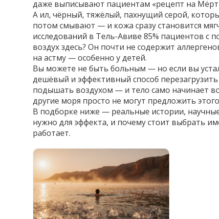
даже выписывают пациентам «рецепт на Мёрт
А
ил
,
чёрный, тяжёлый, пахнущий серой, которы
потом смывают — и кожа сразу становится мягче
исследований в Тель-Авиве 85% пациентов с п
воздух здесь? Он почти не содержит аллерген
на астму — особенно у детей.
Вы можете не быть больным — но если вы устали
дешёвый и эффективный способ перезагрузить 
подышать воздухом — и тело само начинает вос
другие моря просто не могут предложить этого
В подборке ниже — реальные истории, научные 
нужно для эффекта, и почему стоит выбрать им
работает.