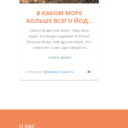
В КАКОМ МОРЕ
БОЛЬШЕ ВСЕГО ЙОДА
- И ПОЧЕМУ ЭТО
Самое йодистое море - Мёртвое
ВАЖНО ДЛЯ ВАШЕГО
море. Его вода содержит в 30 раз
больше йода, чем другие моря. Это
ЗДОРОВЬЯ НА ПЛЯЖЕ
помогает коже, щитовидке и
общему самочувствию. Даже если
читать далее
вы не едете туда - морская соль и
морепродукты могут восполнить
дефицит.
Категории:
Здоровье и красота
0
О НАС