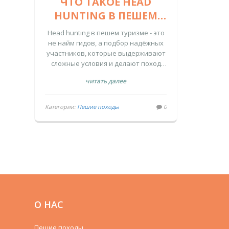
ЧТО ТАКОЕ HEAD
HUNTING В ПЕШЕМ
ТУРИЗМЕ: КАК
Head hunting в пешем туризме - это
НАХОДЯТ ЛУЧШИХ
не найм гидов, а подбор надёжных
участников, которые выдерживают
ГИДОВ И
сложные условия и делают поход
УЧАСТНИКОВ
безопасным. Узнайте, как находят
читать далее
ПОХОДОВ
таких людей и как стать одним из
них.
Категории:
Пешие походы
0
О НАС
Пешие походы