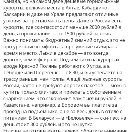
Канада, но на самом деле
дешёвые горнолыжные
курорты
,
включая места в Алтае, Кабардино-
Балкарии и даже на Урале
предлагают отличные
условия за третью часть цены. Даже в России есть
курорты, где ски-пасс стоит меньше 2000 рублей в
день, а проживание — от 1500 рублей за ночь.
Важно понимать:
бюджетный зимний отдых
,
это не
про урезание комфорта, а про умение выбирать
время и место
. Лыжи в декабре — это всегда
дороже, чем в феврале. Подъёмники на курортах
вроде Красной Поляны работают с 9 утра, а в
Теберде или Шерегеше — с 8:30, и вы успеваете на
трассу раньше, чем толпы. А ещё:
лыжные курорты
России
,
часто не требуют дорогих пакетов — можно
купить только ски-пасс и приехать с собственным
снаряжением
. Это сэкономит вам тысячи рублей. В
Казахстане, например, в Боровом вы платите за
проезд на подъёмнике, а не за весь день в отеле с
питанием. В Беларуси — в «Беловеже» — ски-пасс на
день стоит 300 рублей, и это не шутка.
Если вы не готовы ехать далеко, обратите внимание