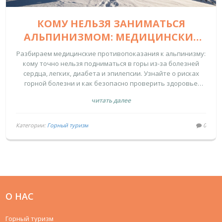
КОМУ НЕЛЬЗЯ ЗАНИМАТЬСЯ
АЛЬПИНИЗМОМ: МЕДИЦИНСКИЕ
ПРОТИВОПОКАЗАНИЯ И РИСКИ
Разбираем медицинские противопоказания к альпинизму:
кому точно нельзя подниматься в горы из-за болезней
сердца, легких, диабета и эпилепсии. Узнайте о рисках
горной болезни и как безопасно проверить здоровье
перед восхождением.
читать далее
Категории:
Горный туризм
0
О НАС
Горный туризм