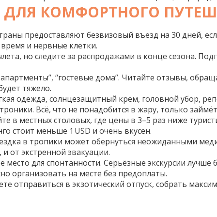
Ы ДЛЯ КОМФОРТНОГО ПУТЕШ
раны предоставляют безвизовый въезд на 30 дней, если
 время и нервные клетки.
ылета, но следите за распродажами в конце сезона. По
-апартменты”, “гостевые дома”. Читайте отзывы, обра
будет тяжело.
кая одежда, солнцезащитный крем, головной убор, реп
оники. Всё, что не понадобится в жару, только займёт
те в местных столовых, где цены в 3–5 раз ниже турис
нго стоит меньше 1 USD и очень вкусен.
оездка в тропики может обернуться неожиданными мед
 и от экстренной эвакуации.
е место для спонтанности. Серьёзные экскурсии лучше 
но организовать на месте без предоплаты.
те отправиться в экзотический отпуск, собрать максим