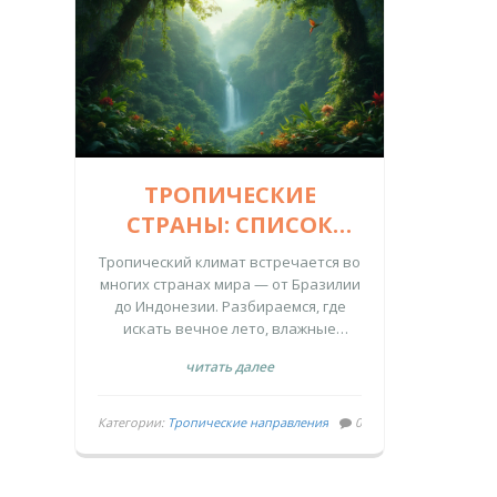
ТРОПИЧЕСКИЕ
СТРАНЫ: СПИСОК
ГОСУДАРСТВ И
Тропический климат встречается во
ОСОБЕННОСТИ
многих странах мира — от Бразилии
до Индонезии. Разбираемся, где
ТРОПИЧЕСКОГО
искать вечное лето, влажные
КЛИМАТА
джунгли, пляжи и экзотику.
читать далее
Категории:
Тропические направления
0