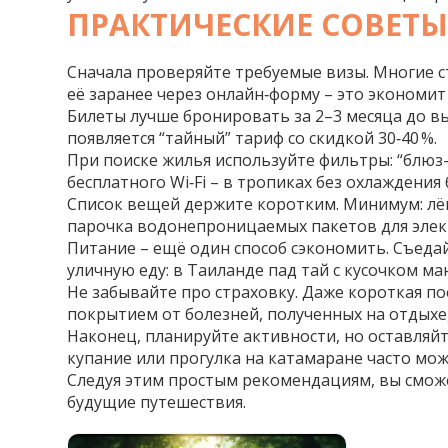
ПРАКТИЧЕСКИЕ СОВЕТ
Сначала проверяйте требуемые визы. Многие ст
её заранее через онлайн‑форму – это экономит
Билеты лучше бронировать за 2–3 месяца до в
появляется “тайный” тариф со скидкой 30‑40 %.
При поиске жилья используйте фильтры: “блюз
бесплатного Wi‑Fi – в тропиках без охлаждения 
Список вещей держите коротким. Минимум: лёг
парочка водонепроницаемых пакетов для электр
Питание – ещё один способ сэкономить. Съедай
уличную еду: в Таиланде пад тай с кусочком ма
Не забывайте про страховку. Даже короткая п
покрытием от болезней, полученных на отдыхе,
Наконец, планируйте активности, но оставляйт
купание или прогулка на катамаране часто мож
Следуя этим простым рекомендациям, вы сможе
будущие путешествия.