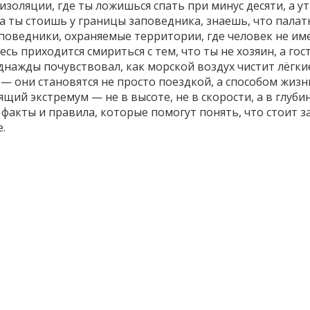
 изоляции
, где ты ложишься спать при минус десяти, а 
да ты стоишь у границы заповедника, знаешь, что пала
поведники
,
охраняемые территории, где человек не им
ь приходится смириться с тем, что ты не хозяин, а гост
 однажды почувствовал, как морской воздух чистит лёгки
 они становятся не просто поездкой, а способом жизни
ящий экстремум — не в высоте, не в скорости, а в глуб
факты и правила, которые помогут понять, что стоит з
.