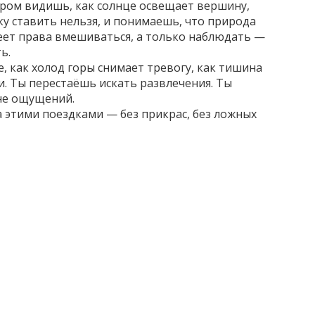
утром видишь, как солнце освещает вершину,
тку ставить нельзя, и понимаешь, что природа
еет права вмешиваться, а только наблюдать
—
ь.
е, как холод горы снимает тревогу, как тишина
. Ты перестаёшь искать развлечения. Ты
ине ощущений.
а этими поездками — без прикрас, без ложных