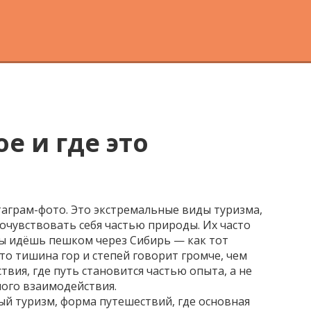
е и где это
таграм-фото. Это
экстремальные виды туризма
,
почувствовать себя частью природы
. Их часто
ты идёшь пешком через Сибирь — как тот
то тишина гор и степей говорит громче, чем
вия, где путь становится частью опыта, а не
ного взаимодействия.
ый туризм
,
форма путешествий, где основная