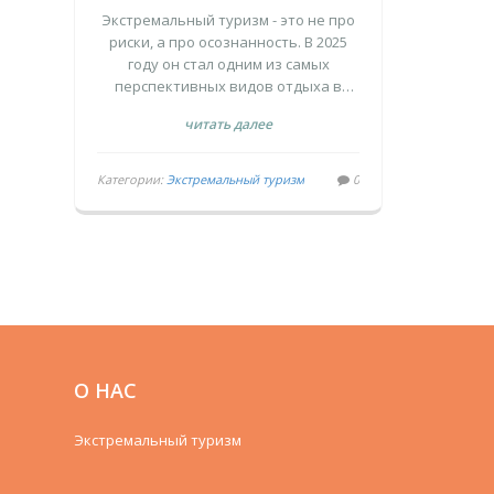
ПЕРСПЕКТИВНЫМ В
Экстремальный туризм - это не про
2025 ГОДУ?
риски, а про осознанность. В 2025
году он стал одним из самых
перспективных видов отдыха в
России: треккинг в Камчатке,
читать далее
ледовый дайвинг на Байкале и
пешеходные экспедиции в пустыне
Калмыкии меняют отношение
Категории:
Экстремальный туризм
0
людей к природе и себе.
О НАС
Экстремальный туризм