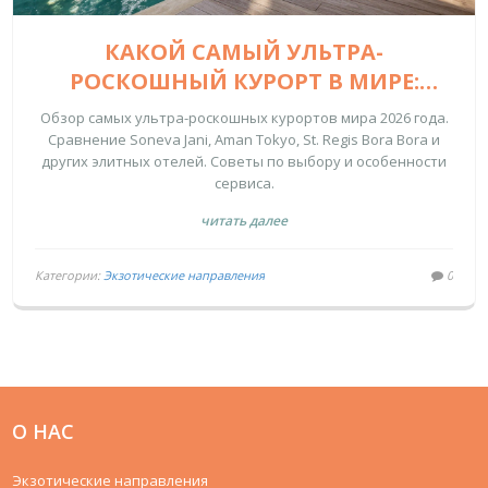
КАКОЙ САМЫЙ УЛЬТРА-
РОСКОШНЫЙ КУРОРТ В МИРЕ:
РЕЙТИНГ ЭЛИТНЫХ ОТЕЛЕЙ И СПА-
Обзор самых ультра-роскошных курортов мира 2026 года.
КОМПЛЕКСОВ 2026
Сравнение Soneva Jani, Aman Tokyo, St. Regis Bora Bora и
других элитных отелей. Советы по выбору и особенности
сервиса.
читать далее
Категории:
Экзотические направления
0
О НАС
Экзотические направления