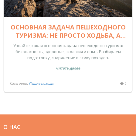
ОСНОВНАЯ ЗАДАЧА ПЕШЕХОДНОГО
ТУРИЗМА: НЕ ПРОСТО ХОДЬБА, А
ОПЫТ И БЕЗОПАСНОСТЬ
Узнайте, какая основная задача пешеходного туризма:
безопасность, здоровье, экология и опыт. Разбираем
подготовку, снаряжение и этику походов.
читать далее
Категории:
Пешие походы
0
О НАС