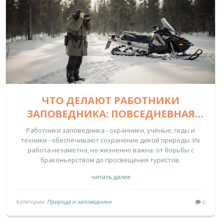
ЧТО ДЕЛАЮТ РАБОТНИКИ
ЗАПОВЕДНИКА: ПОВСЕДНЕВНАЯ
РАБОТА ОХРАННИКОВ, НАУЧНИКОВ
Работники заповедника - охранники, учёные, гиды и
И ГИДОВ
техники - обеспечивают сохранение дикой природы. Их
работа незаметна, но жизненно важна: от борьбы с
браконьерством до просвещения туристов.
читать далее
Категории:
Природа и заповедники
0