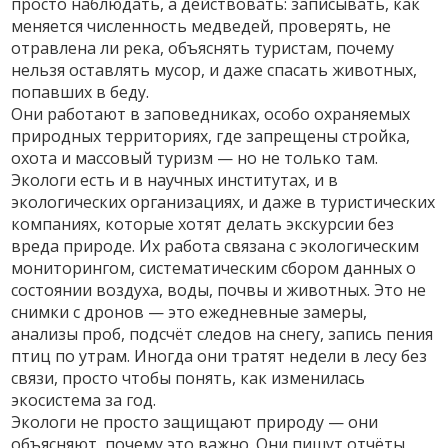
просто наблюдать, а действовать: записывать, как
меняется численность медведей, проверять, не
отравлена ли река, объяснять туристам, почему
нельзя оставлять мусор, и даже спасать животных,
попавших в беду.
Они работают в
заповедниках
,
особо охраняемых
природных территориях, где запрещены стройка,
охота и массовый туризм
— но не только там.
Экологи есть и в научных институтах, и в
экологических организациях, и даже в туристических
компаниях, которые хотят делать экскурсии без
вреда природе. Их работа связана с
экологическим
мониторингом
,
систематическим сбором данных о
состоянии воздуха, воды, почвы и животных
. Это не
снимки с дронов — это ежедневные замеры,
анализы проб, подсчёт следов на снегу, запись пения
птиц по утрам. Иногда они тратят недели в лесу без
связи, просто чтобы понять, как изменилась
экосистема за год.
Экологи не просто защищают природу — они
объясняют, почему это важно. Они пишут отчёты,