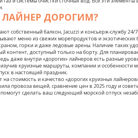
газ и системы очистки сточных вод. Все эти элементы
и.
 ЛАЙНЕР ДОРОГИМ?
ют собственный балкон, Jacuzzi и консьерж‑службу 24/7
ывают меню из свежих морепродуктов и экзотических 
краном, горки и даже ледовые арены. Наличие таких уд
ый контент, доступный только на борту
. Для планирова
едь даже внутри «дорогих» лайнеров есть разные уров
е, изучив круизные маршруты, компании и особенности 
уск в настоящий праздник.
т на стоимость и качество «дорогих круизных лайнеров»
ила провоза вещей, сравнение цен в 2025 году и совет
е помогут сделать ваш следующий морской отпуск неза