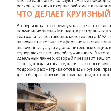
многие лайнеры используют сжатый природный 
роскошь, техника и сервис работают в синерги
ЧТО ДЕЛАЕТ КРУИЗНЫЙ
Во-первых, каюты премиум‑класса часто включа
получившие звёзды Мишлен, а рестораны откр
театральные постановки, кинотеатры с IMAX‑э
включает не только комфорт, но и эксклюзивн
включённые услуги и дополнительные опции, в
«супер‑люкс» с полной обслуживанием. В итог
идеальный лайнер, который превратит ваш отп
Теперь, когда вы знаете, какие факторы влияю
подробно рассматриваются виды круизов, прав
для себя практические рекомендации, которы