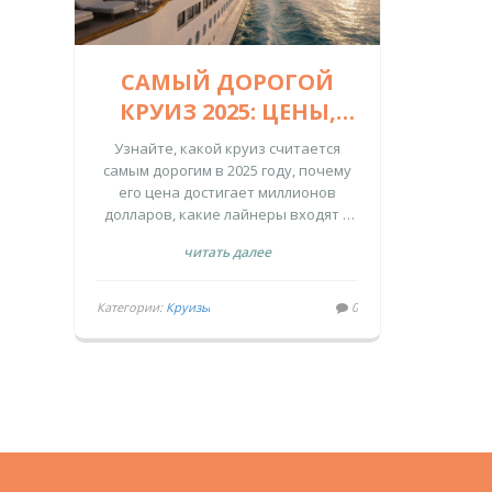
САМЫЙ ДОРОГОЙ
КРУИЗ 2025: ЦЕНЫ,
ЛАЙНЕРЫ И ЧТО
Узнайте, какой круиз считается
ВКЛЮЧЕНО
самым дорогим в 2025 году, почему
его цена достигает миллионов
долларов, какие лайнеры входят в
топ и что именно входит в
читать далее
стоимость.
Категории:
Круизы
0