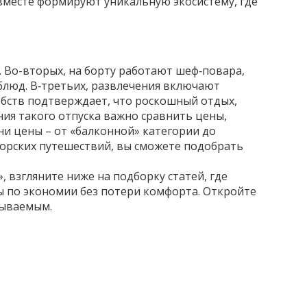
 вместе формируют уникальную экосистему, где
. Во-вторых, на борту работают шеф‑повара,
блюд. В‑третьих, развлечения включают
обств подтверждает, что
роскошный отдых
,
ния такого отпуска важно сравнить цены,
ни цены – от «балконной» категории до
морских путешествий, вы сможете подобрать
, взгляните ниже на подборку статей, где
ы по экономии без потери комфорта. Откройте
бываемым.