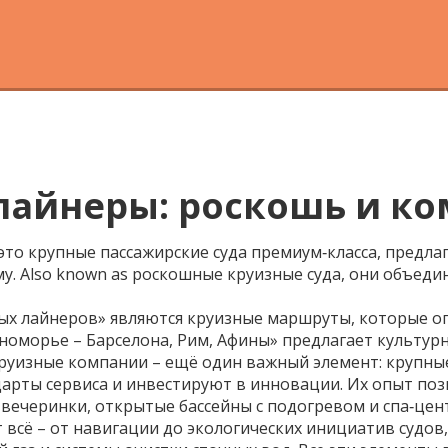
лайнеры: роскошь и ко
это крупные пассажирские суда премиум‑класса, предл
му
. Also known as
роскошные круизные суда
, они объеди
ых лайнеров» являются
круизные маршруты
,
которые о
оморье – Барселона, Рим, Афины» предлагает культурн
руизные компании
– ещё один важный элемент: крупные 
дарты сервиса и инвестируют в инновации. Их опыт по
 вечеринки, открытые бассейны с подогревом и спа‑цен
т всё – от навигации до экологических инициатив судов