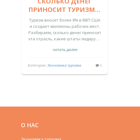
СКОЛЬКО ДЕНЕГ
ПРИНОСИТ ТУРИЗМ В
США: ЦИФРЫ, ФАКТЫ
Туризм вносит более 8% в ВВП США
И ВЛИЯНИЕ НА
и создает миллионы рабочих мест.
Разбираем, сколько денег приносит
ЭКОНОМИКУ
эта отрасль, какие штаты лидируют
и какие вызовы стоят перед
читать далее
индустрией.
Категории:
Экономика туризма
0
О НАС
Экономика туризма