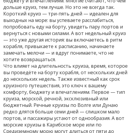
бюджету и впечатлениям.
Многие считают, что чем
дольше круиз, тем лучше. Но это не всегда так.
Короткий круиз — три-пять дней — идеален для
выходных на море: вы успеваете расслабиться,
попробовать еду на борту, увидеть пару портов и
вернуться с новыми силами. А вот недельный круиз
— это уже другая история: вы включаетесь в ритм
корабля, привыкаете к расписанию, начинаете
замечать мелочи — и вдруг понимаете, что не
хотите возвращаться.
Что влияет на
длительность круиза
,
время, которое
вы проведёте на борту корабля, от нескольких дней
до нескольких недель
. Также известный как
срок
круизного путешествия
, это ключ к вашему
комфорту, бюджету и впечатлениям.
Первое —
тип
круиза
,
морской, речной, эксклюзивный или
бюджетный
. Речные круизы по Волге или Дунаю
редко длятся больше семи дней — слишком мало
портов, и пассажиры устают от однообразия. А вот
морские круизы в Карибское море или по
Средиземному морю могут длиться от пяти до