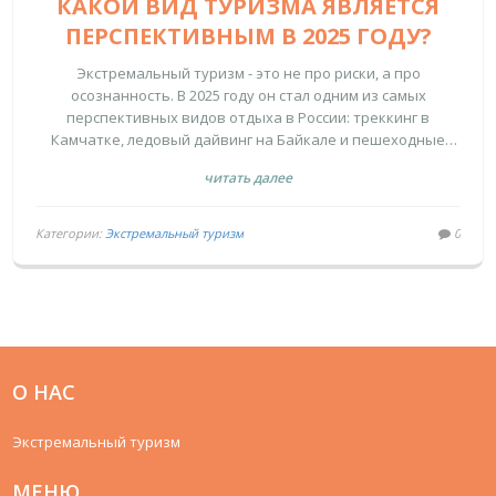
КАКОЙ ВИД ТУРИЗМА ЯВЛЯЕТСЯ
ПЕРСПЕКТИВНЫМ В 2025 ГОДУ?
Экстремальный туризм - это не про риски, а про
осознанность. В 2025 году он стал одним из самых
перспективных видов отдыха в России: треккинг в
Камчатке, ледовый дайвинг на Байкале и пешеходные
экспедиции в пустыне Калмыкии меняют отношение
читать далее
людей к природе и себе.
Категории:
Экстремальный туризм
0
О НАС
Экстремальный туризм
МЕНЮ