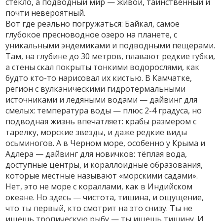
стекло, а подводный мир — живой, таинственный и
почти невероятный.
Вот где реально погружаться:
Байкал
,
самое
глубокое пресноводное озеро на планете, с
уникальными эндемиками и подводными пещерами
.
Там, на глубине до 30 метров, плавают редкие губки,
а стены скал покрыты тонкими водорослями, как
будто кто-то нарисовал их кистью. В
Камчатке
,
регион с вулканическими гидротермальными
источниками и ледяными водами
— дайвинг для
смелых: температура воды — плюс 2-4 градуса, но
подводная жизнь впечатляет: крабы размером с
тарелку, морские звезды, и даже редкие виды
осьминогов. А в
Черном море
,
особенно у Крыма и
Адлера
— дайвинг для новичков: тёплая вода,
доступные центры, и кораллоидные образования,
которые местные называют «морскими садами».
Нет, это не море с кораллами, как в Индийском
океане. Но здесь — чистота, тишина, и ощущение,
что ты первый, кто смотрит на это снизу. Ты не
ищешь тропическую рыбу — ты ищешь тишину. И