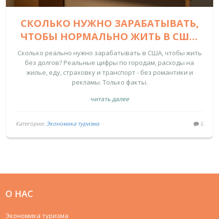
СКОЛЬКО НУЖНО ЗАРАБАТЫВАТЬ,
ЧТОБЫ НОРМАЛЬНО ЖИТЬ В США:
РЕАЛЬНЫЕ ЦИФРЫ ДЛЯ РАЗНЫХ
Сколько реально нужно зарабатывать в США, чтобы жить
ГОРОДОВ
без долгов? Реальные цифры по городам, расходы на
жилье, еду, страховку и транспорт - без романтики и
рекламы. Только факты.
читать далее
Категории:
Экономика туризма
0
О НАС
Экономика туризма