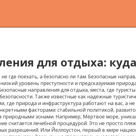
ения для отдыха: куда
— не
где
поехать, а
безопасно
ли там. Безопасные направ
 низкий уровень преступности и предсказуемая природа.
Безопасные направления для отдыха
,
места, где турист
 безопасности
. Также известные как
надёжные туристич
и, где природа и инфраструктура работают на вас, а не
 конкретными факторами: стабильной политикой, разв
за природными зонами. Например,
Мёртвое море
,
уника
ние считается лечебной процедурой
. Это не просто пля
ных разрешений.
Или
Йеллоустон
,
первый в мире национ