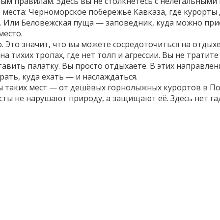
тным правилам
. Здесь вы не столкнётесь с нелегальным
е места: Черноморское побережье Кавказа, где курорты
 Или Беловежская пуща — заповедник, куда можно приеха
место.
. Это значит, что вы можете сосредоточиться на отдых
на тихих тропах, где нет толп и агрессии. Вы не тратит
авить палатку. Вы просто отдыхаете. В этих направлени
рать, куда ехать — и наслаждаться.
 таких мест — от дешёвых горнолыжных курортов в Пол
сты не нарушают природу, а защищают её. Здесь нет г