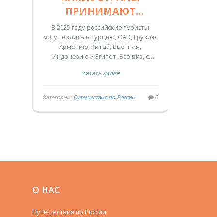
ПРИНИМАЮТ
РОССИЙСКИХ
В 2025 году российские туристы
ТУРИСТОВ В 2025
могут ездить в Турцию, ОАЭ, Грузию,
Армению, Китай, Вьетнам,
ГОДУ
Индонезию и Египет. Без виз, с
прямыми рейсами и
читать далее
русскоговорящим сервисом. Где
безопасно и выгодно отдыхать
сейчас.
Категории:
Путешествия по России
0
О НАС
Путешествия по России