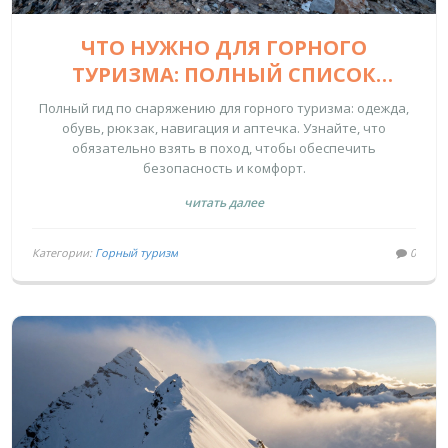
ЧТО НУЖНО ДЛЯ ГОРНОГО
ТУРИЗМА: ПОЛНЫЙ СПИСОК
СНАРЯЖЕНИЯ И СОВЕТЫ
Полный гид по снаряжению для горного туризма: одежда,
НОВИЧКАМ
обувь, рюкзак, навигация и аптечка. Узнайте, что
обязательно взять в поход, чтобы обеспечить
безопасность и комфорт.
читать далее
Категории:
Горный туризм
0