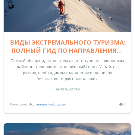
ВИДЫ ЭКСТРЕМАЛЬНОГО ТУРИЗМА:
ПОЛНЫЙ ГИД ПО НАПРАВЛЕНИЯМ,
СНАРЯЖЕНИЮ И БЕЗОПАСНОСТИ
Полный обзор видов экстремального туризма: альпинизм,
дайвинг, спелеология и воздушный спорт. Узнайте о
рисках, необходимом снаряжении и правилах
безопасности для начинающих.
читать далее
Категории:
Экстремальный туризм
0