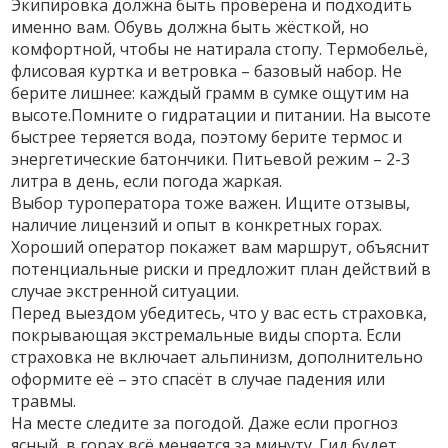
Экипировка должна быть проверена и подходить
именно вам. Обувь должна быть жёсткой, но
комфортной, чтобы не натирала стопу. Термобельё,
флисовая куртка и ветровка – базовый набор. Не
берите лишнее: каждый грамм в сумке ощутим на
высоте.Помните о гидратации и питании. На высоте
быстрее теряется вода, поэтому берите термос и
энергетические батончики. Питьевой режим – 2-3
литра в день, если погода жаркая.
Выбор туроператора тоже важен. Ищите отзывы,
наличие лицензий и опыт в конкретных горах.
Хороший оператор покажет вам маршрут, объяснит
потенциальные риски и предложит план действий в
случае экстренной ситуации.
Перед выездом убедитесь, что у вас есть страховка,
покрывающая экстремальные виды спорта. Если
страховка не включает альпинизм, дополнительно
оформите её – это спасёт в случае падения или
травмы.
На месте следите за погодой. Даже если прогноз
ясный, в горах всё меняется за минуту. Гид будет