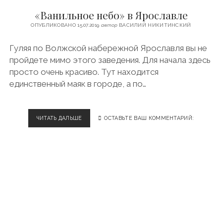
О
«Ванильное небо» в Ярославле
Д
С
ОПУБЛИКОВАНО 15.07.2019
автор
ВАСИЛИЙ НИКИТИНСКИЙ
Т
В
Гуляя по Волжской набережной Ярославля вы не
О
пройдете мимо этого заведения. Для начала здесь
«
С
просто очень красиво. Тут находится
А
единственный маяк в городе, а по…
Д
Ы
А
У
ЧИТАТЬ ДАЛЬШЕ
«
ОСТАВЬТЕ ВАШ КОММЕНТАРИЙ:
Р
В
И
А
К
Н
И
И
»
Л
Ь
Н
О
Е
Н
Е