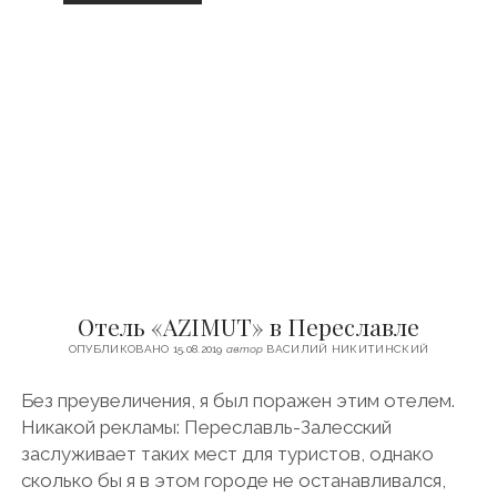
Я
С
Т
К
С
О
К
М
О
Е
.
Л
У
Ч
Ш
И
Й
М
У
Отель «AZIMUT» в Переславле
З
Е
ОПУБЛИКОВАНО 15.08.2019
автор
ВАСИЛИЙ НИКИТИНСКИЙ
Й
Без преувеличения, я был поражен этим отелем.
Никакой рекламы: Переславль-Залесский
заслуживает таких мест для туристов, однако
сколько бы я в этом городе не останавливался,