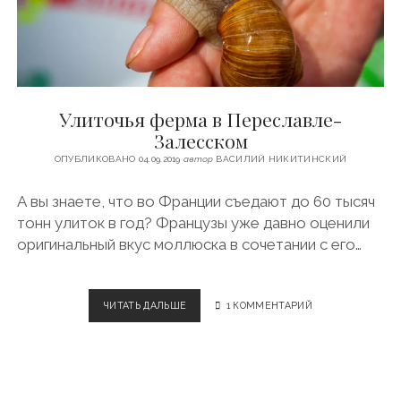
А
Б
И
Х
А
Улиточья ферма в Переславле-
Залесском
ОПУБЛИКОВАНО 04.09.2019
автор
ВАСИЛИЙ НИКИТИНСКИЙ
А вы знаете, что во Франции съедают до 60 тысяч
тонн улиток в год? Французы уже давно оценили
оригинальный вкус моллюска в сочетании с его…
ЧИТАТЬ ДАЛЬШЕ
У
1 КОММЕНТАРИЙ
Л
И
Т
О
Ч