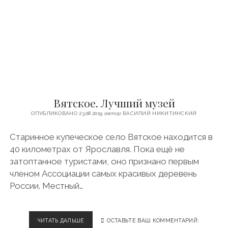
Ь
Я
Ф
Е
Р
М
А
В
П
Е
Вятское. Лучший музей
Р
Е
ОПУБЛИКОВАНО 23.08.2019
автор
ВАСИЛИЙ НИКИТИНСКИЙ
С
Л
Старинное купеческое село Вятское находится в
А
40 километрах от Ярославля. Пока ещё не
В
Л
затоптанное туристами, оно признано первым
Е
членом Ассоциации самых красивых деревень
-
России. Местный…
З
А
Л
Е
ЧИТАТЬ ДАЛЬШЕ
В
ОСТАВЬТЕ ВАШ КОММЕНТАРИЙ:
С