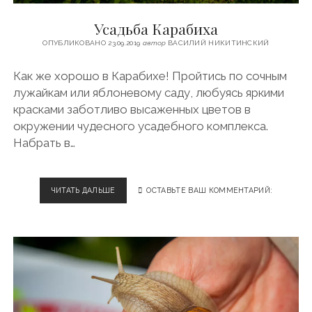
u
-
l
ФИНЛЯНДИЯ
t
r
e
Усадьба Карабиха
ЧЕХИЯ
u
u
g
ОПУБЛИКОВАНО 23.09.2019
автор
ВАСИЛИЙ НИКИТИНСКИЙ
b
r
ЭСТОНИЯ
e
a
Как же хорошо в Карабихе! Пройтись по сочным
m
лужайкам или яблоневому саду, любуясь яркими
красками заботливо высаженных цветов в
окружении чудесного усадебного комплекса.
Набрать в…
ЧИТАТЬ ДАЛЬШЕ
У
ОСТАВЬТЕ ВАШ КОММЕНТАРИЙ:
С
А
Д
Ь
Б
А
К
А
Р