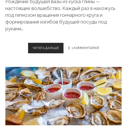
Рождение будущей вазы из куска глины —
А
настоящее волшебство. Каждый раз я нахожусь
В
Л
под гипнозом вращения гончарного круга и
Е
формирования изгибов будущей посуды под
руками…
ЧИТАТЬ ДАЛЬШЕ
Г
1 КОММЕНТАРИЙ
О
Н
Ч
А
Р
Н
О
Е
П
Р
О
И
З
В