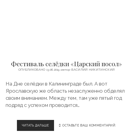
П
О
Л
И
Ч
И
Й
С
А
Д
В
Фестиваль селёдки «Царский посол»
Р
О
ОПУБЛИКОВАНО 13.06.2019
автор
ВАСИЛИЙ НИКИТИНСКИЙ
С
Т
На Дне селёдки в Калининграде был. А вот
О
Ярославскую же область незаслуженно обделял
В
Е
своим вниманием. Между тем, там уже пятый год
подряд с успехом проводится…
ЧИТАТЬ ДАЛЬШЕ
Ф
ОСТАВЬТЕ ВАШ КОММЕНТАРИЙ:
Е