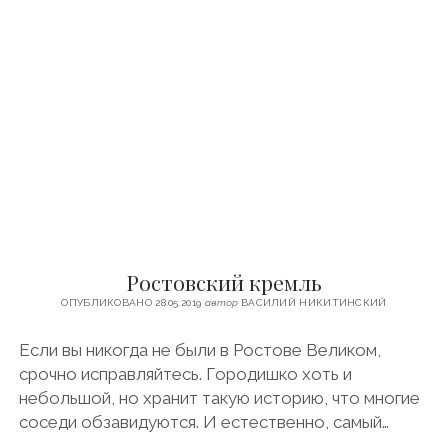
С
Т
И
В
А
Л
Ь
С
Е
Л
Ё
Д
К
И
Ростовский кремль
«
Ц
ОПУБЛИКОВАНО 28.05.2019
автор
ВАСИЛИЙ НИКИТИНСКИЙ
А
Р
Если вы никогда не были в Ростове Великом,
С
срочно исправляйтесь. Городишко хоть и
К
И
небольшой, но хранит такую историю, что многие
Й
соседи обзавидуются. И естественно, самый…
П