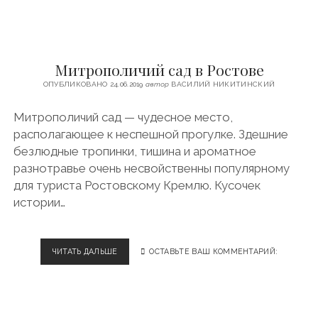
Б
О
»
В
Митрополичий сад в Ростове
Я
Р
ОПУБЛИКОВАНО 24.06.2019
автор
ВАСИЛИЙ НИКИТИНСКИЙ
О
С
Митрополичий сад — чудесное место,
Л
располагающее к неспешной прогулке. Здешние
А
В
безлюдные тропинки, тишина и ароматное
Л
разнотравье очень несвойственны популярному
Е
для туриста Ростовскому Кремлю. Кусочек
истории…
ЧИТАТЬ ДАЛЬШЕ
М
ОСТАВЬТЕ ВАШ КОММЕНТАРИЙ:
И
Т
Р
О