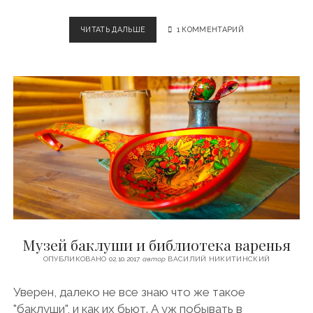
О
С
О
ЧИТАТЬ ДАЛЬШЕ
Р
1 КОММЕНТАРИЙ
Л
О
»
С
Т
О
В
С
К
И
Й
К
Р
Е
М
Л
Ь
Музей баклуши и библиотека варенья
ОПУБЛИКОВАНО 02.10.2017
автор
ВАСИЛИЙ НИКИТИНСКИЙ
Уверен, далеко не все знаю что же такое
"баклуши", и как их бьют. А уж побывать в