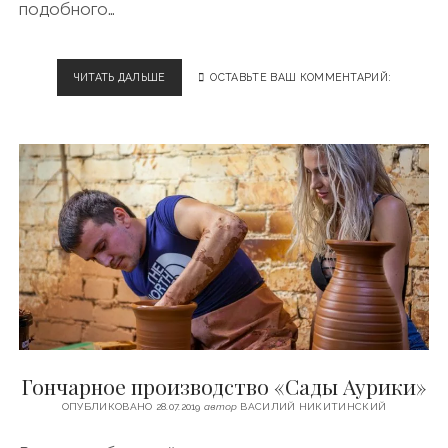
подобного…
ЧИТАТЬ ДАЛЬШЕ
О
ОСТАВЬТЕ ВАШ КОММЕНТАРИЙ:
Т
Е
Л
Ь
«
A
Z
I
M
U
T
»
В
П
Е
Гончарное производство «Сады Аурики»
Р
Е
ОПУБЛИКОВАНО 28.07.2019
автор
ВАСИЛИЙ НИКИТИНСКИЙ
С
Л