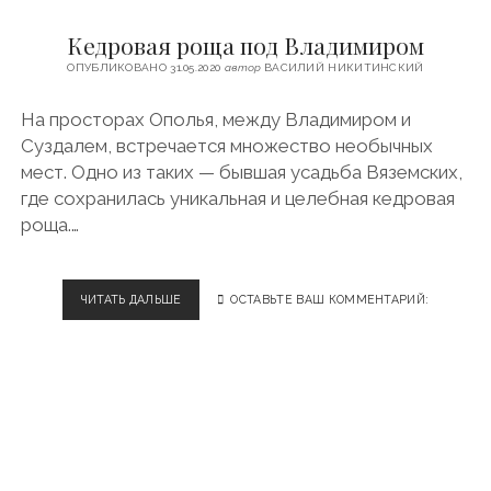
c
s
u
l
ФИНЛЯНДИЯ
e
t
t
e
Кедровая роща под Владимиром
ЧЕХИЯ
b
a
u
g
ОПУБЛИКОВАНО 31.05.2020
автор
ВАСИЛИЙ НИКИТИНСКИЙ
o
g
b
r
ЭСТОНИЯ
o
r
e
a
На просторах Ополья, между Владимиром и
k
a
m
Суздалем, встречается множество необычных
m
мест. Одно из таких — бывшая усадьба Вяземских,
где сохранилась уникальная и целебная кедровая
роща.…
ЧИТАТЬ ДАЛЬШЕ
К
ОСТАВЬТЕ ВАШ КОММЕНТАРИЙ:
Е
Д
Р
О
В
А
Я
Р
О