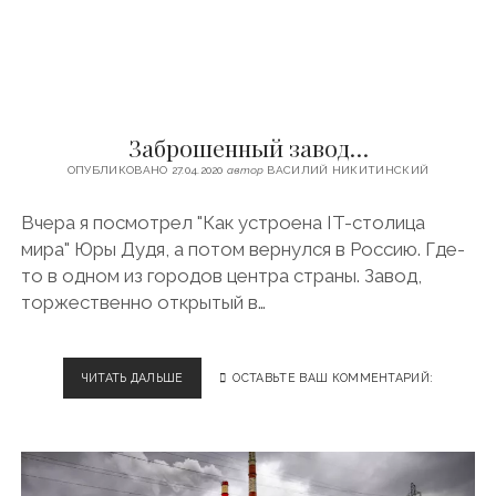
Щ
А
П
О
Д
В
Заброшенный завод…
Л
А
ОПУБЛИКОВАНО 27.04.2020
автор
ВАСИЛИЙ НИКИТИНСКИЙ
Д
И
Вчера я посмотрел "Как устроена IT-столица
М
мира" Юры Дудя, а потом вернулся в Россию. Где-
И
Р
то в одном из городов центра страны. Завод,
О
торжественно открытый в…
М
ЧИТАТЬ ДАЛЬШЕ
З
ОСТАВЬТЕ ВАШ КОММЕНТАРИЙ:
А
Б
Р
О
Ш