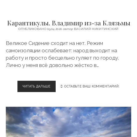
Й
Карантикулы. Владимир из-за Клязьмы
ОПУБЛИКОВАНО 09.04.2020
автор
ВАСИЛИЙ НИКИТИНСКИЙ
Великое Сидение сходит на нет. Режим
самоизоляции ослабевает: народ выходит на
работу и просто бесцельно гуляет по городу.
Лично у меня всё довольно жёстко в…
ЧИТАТЬ ДАЛЬШЕ
К
ОСТАВЬТЕ ВАШ КОММЕНТАРИЙ:
А
Р
А
Н
Т
И
К
У