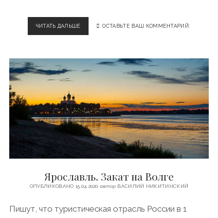
ЧИТАТЬ ДАЛЬШЕ
В
ОСТАВЬТЕ ВАШ КОММЕНТАРИЙ:
Л
А
Д
И
М
И
Р
З
А
К
Л
Я
З
Ь
М
Ярославль. Закат на Волге
О
Й
ОПУБЛИКОВАНО 15.04.2020
автор
ВАСИЛИЙ НИКИТИНСКИЙ
Пишут, что туристическая отрасль России в 1