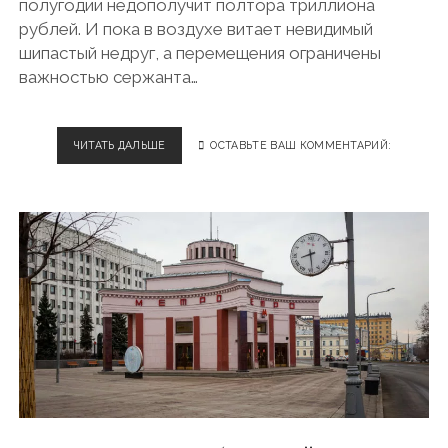
полугодии недополучит полтора триллиона
рублей. И пока в воздухе витает невидимый
шипастый недруг, а перемещения ограничены
важностью сержанта…
ЧИТАТЬ ДАЛЬШЕ
Я
ОСТАВЬТЕ ВАШ КОММЕНТАРИЙ:
Р
О
С
Л
А
В
Л
Ь
.
З
А
К
А
Т
Н