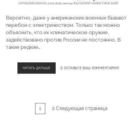
Р
ОПУБЛИКОВАНО 22.01.2020
автор
ВАСИЛИЙ НИКИТИНСКИЙ
И
В
Вероятно, даже у американских военных бывают
Л
перебои с электричеством. Только так можно
А
Д
объяснить, что их климатическое оружие,
И
задействовано против России не постоянно. В
М
такие редкие…
И
Р
А
ЧИТАТЬ ДАЛЬШЕ
З
ОСТАВЬТЕ ВАШ КОММЕНТАРИЙ:
И
М
Н
И
Й
В
Н
1
2 Следующая страница
Л
а
А
в
Д
И
и
М
г