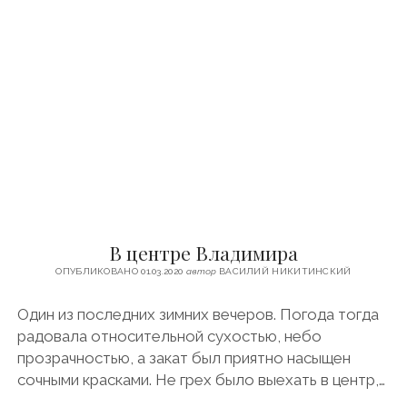
В
Р
И
Л
О
В
П
О
С
А
Д
.
Ч
Т
В центре Владимира
О
П
ОПУБЛИКОВАНО 01.03.2020
автор
ВАСИЛИЙ НИКИТИНСКИЙ
О
С
Один из последних зимних вечеров. Погода тогда
М
радовала относительной сухостью, небо
О
Т
прозрачностью, а закат был приятно насыщен
Р
сочными красками. Не грех было выехать в центр,…
Е
Т