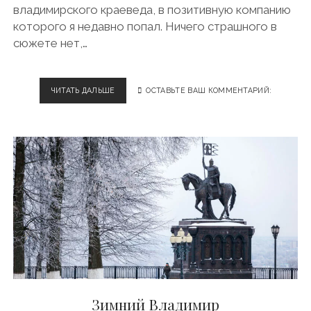
владимирского краеведа, в позитивную компанию
которого я недавно попал. Ничего страшного в
сюжете нет,…
ЧИТАТЬ ДАЛЬШЕ
Ф
ОСТАВЬТЕ ВАШ КОММЕНТАРИЙ:
А
Н
Т
А
С
Т
И
Ч
Е
С
К
И
Е
Т
В
Зимний Владимир
А