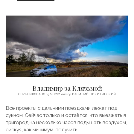
Т
О
Н
А
Х
О
Д
И
Т
С
Я
З
А
Т
Э
Владимир за Клязьмой
Ц
?
ОПУБЛИКОВАНО 19.04.2020
автор
ВАСИЛИЙ НИКИТИНСКИЙ
Все проекты с дальними поездками лежат под
сукном. Сейчас только и остаётся, что выезжать в
пригород на несколько часов подышать воздухом,
рискуя, как минимум, получить…