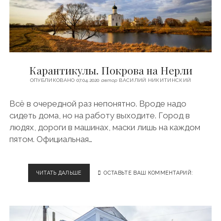
Л
Ы
.
В
Л
А
Д
Карантикулы. Покрова на Нерли
И
М
ОПУБЛИКОВАНО 07.04.2020
автор
ВАСИЛИЙ НИКИТИНСКИЙ
И
Р
Всё в очередной раз непонятно. Вроде надо
И
сидеть дома, но на работу выходите. Город в
З
-
людях, дороги в машинах, маски лишь на каждом
З
пятом. Официальная…
А
К
Л
Я
ЧИТАТЬ ДАЛЬШЕ
К
ОСТАВЬТЕ ВАШ КОММЕНТАРИЙ:
З
А
Ь
Р
М
А
Ы
Н
Т