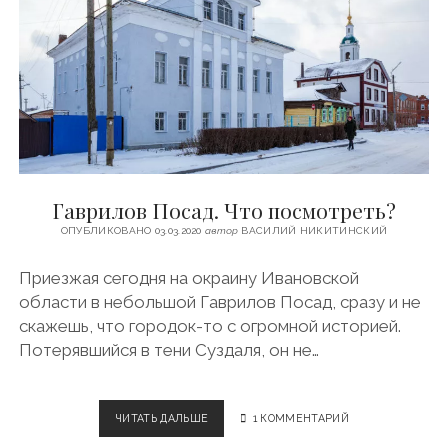
И
К
У
Л
Ы
.
П
О
К
Р
Гаврилов Посад. Что посмотреть?
О
В
ОПУБЛИКОВАНО 03.03.2020
автор
ВАСИЛИЙ НИКИТИНСКИЙ
А
Н
Приезжая сегодня на окраину Ивановской
А
области в небольшой Гаврилов Посад, сразу и не
Н
Е
скажешь, что городок-то с огромной историей.
Р
Потерявшийся в тени Суздаля, он не…
Л
И
ЧИТАТЬ ДАЛЬШЕ
Г
1 КОММЕНТАРИЙ
А