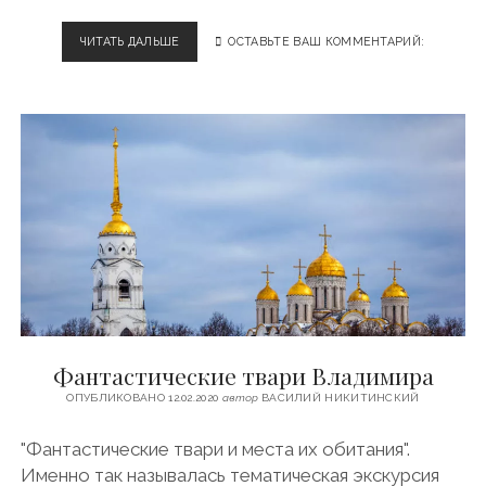
Ь
?
ЧИТАТЬ ДАЛЬШЕ
В
ОСТАВЬТЕ ВАШ КОММЕНТАРИЙ:
Ц
Е
Н
Т
Р
Е
В
Л
А
Д
И
М
И
Р
А
Фантастические твари Владимира
ОПУБЛИКОВАНО 12.02.2020
автор
ВАСИЛИЙ НИКИТИНСКИЙ
"Фантастические твари и места их обитания".
Именно так называлась тематическая экскурсия