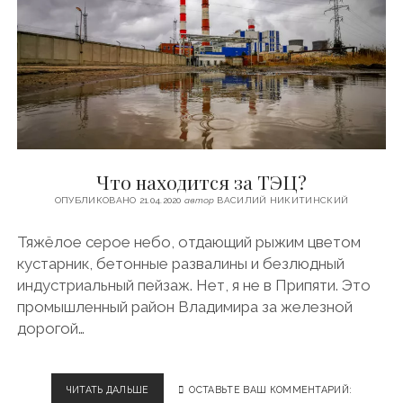
Е
Н
Н
Ы
Й
З
А
В
О
Д
Что находится за ТЭЦ?
…
ОПУБЛИКОВАНО 21.04.2020
автор
ВАСИЛИЙ НИКИТИНСКИЙ
Тяжёлое серое небо, отдающий рыжим цветом
кустарник, бетонные развалины и безлюдный
индустриальный пейзаж. Нет, я не в Припяти. Это
промышленный район Владимира за железной
дорогой…
ЧИТАТЬ ДАЛЬШЕ
Ч
ОСТАВЬТЕ ВАШ КОММЕНТАРИЙ: