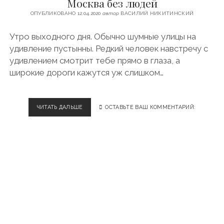
Москва без людей
А
В
ОПУБЛИКОВАНО 12.04.2020
автор
ВАСИЛИЙ НИКИТИНСКИЙ
О
Л
Утро выходного дня. Обычно шумные улицы на
Г
удивление пустынны. Редкий человек навстречу с
Е
удивлением смотрит тебе прямо в глаза, а
широкие дороги кажутся уж слишком…
ЧИТАТЬ ДАЛЬШЕ
М
ОСТАВЬТЕ ВАШ КОММЕНТАРИЙ:
О
С
К
В
А
Б
Е
З
Л
Ю
Д
Е