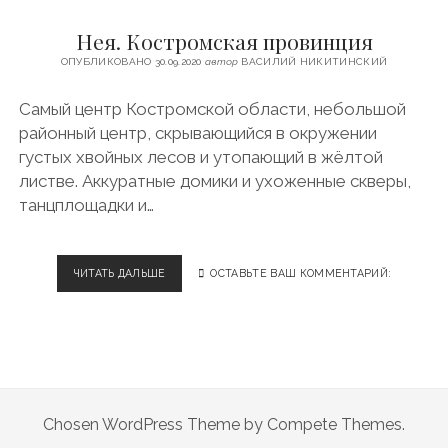
c
s
u
l
ФИНЛЯНДИЯ
e
t
t
e
Нея. Костромская провинция
ЧЕХИЯ
b
a
u
g
ОПУБЛИКОВАНО 30.09.2020
автор
ВАСИЛИЙ НИКИТИНСКИЙ
o
g
b
r
ЭСТОНИЯ
o
r
e
a
Самый центр Костромской области, небольшой
k
a
m
районный центр, скрывающийся в окружении
m
густых хвойных лесов и утопающий в жёлтой
листве. Аккуратные домики и ухоженные скверы,
танцплощадки и…
ЧИТАТЬ ДАЛЬШЕ
Н
ОСТАВЬТЕ ВАШ КОММЕНТАРИЙ:
Е
Я
.
К
О
С
Т
Chosen WordPress Theme by Compete Themes.
Р
О