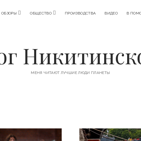
o
o
ОБЗОРЫ
ОБЩЕСТВО
ПРОИЗВОДСТВА
ВИДЕО
В ПОМ
p
p
e
e
n
n
m
m
e
e
n
n
ог Никитинск
u
u
МЕНЯ ЧИТАЮТ ЛУЧШИЕ ЛЮДИ ПЛАНЕТЫ