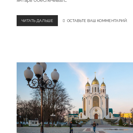
янтарь обеспечивал…
ЧИТАТЬ ДАЛЬШЕ
М
ОСТАВЬТЕ ВАШ КОММЕНТАРИЙ:
У
З
Е
Й
Я
Н
Т
А
Р
Я
В
Я
Н
Т
А
Р
Н
О
М