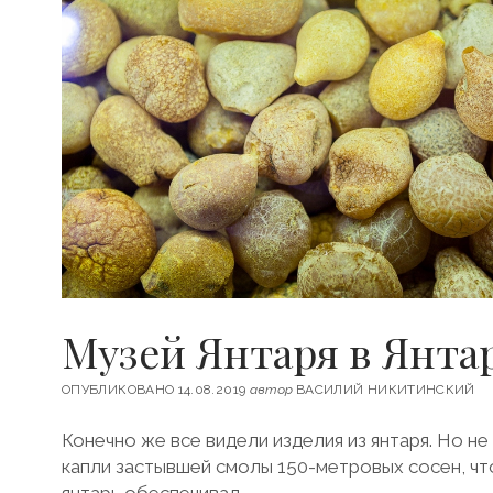
И
Ц
А
«
М
О
С
К
В
А
»
К
А
Л
И
Н
Музей Янтаря в Янта
И
Н
Г
ОПУБЛИКОВАНО 14.08.2019
автор
ВАСИЛИЙ НИКИТИНСКИЙ
Р
А
Конечно же все видели изделия из янтаря. Но не 
Д
капли застывшей смолы 150-метровых сосен, чт