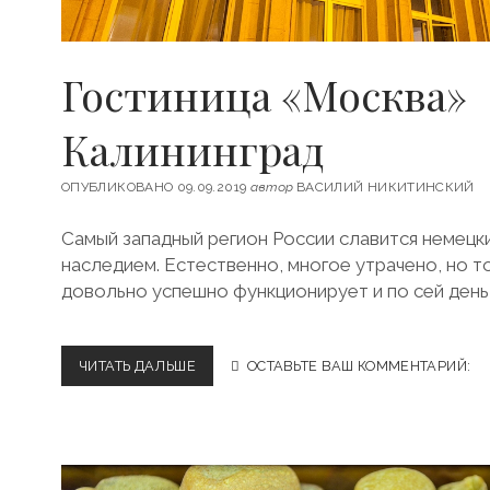
Н
И
Н
Гостиница «Москва»
Г
Р
А
Калининград
Д
Е
ОПУБЛИКОВАНО 09.09.2019
автор
ВАСИЛИЙ НИКИТИНСКИЙ
Самый западный регион России славится немецк
наследием. Естественно, многое утрачено, но т
довольно успешно функционирует и по сей день
ЧИТАТЬ ДАЛЬШЕ
Г
ОСТАВЬТЕ ВАШ КОММЕНТАРИЙ:
О
С
Т
И
Н