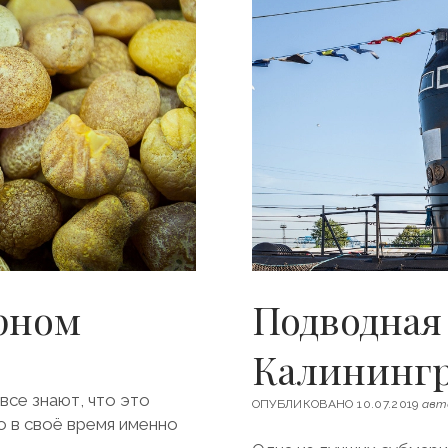
И
Р
А
Ю
Т
Я
Н
Т
А
Р
Ь
В
Б
А
Л
Т
рном
Подводная 
И
Й
С
Калинингр
К
Е
все знают, что это
ОПУБЛИКОВАНО 10.07.2019
авт
о в своё время именно