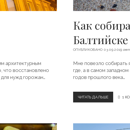
К
Е
?
Как собир
Балтийске
ОПУБЛИКОВАНО 03.09.2019
авт
им архитектурным
Мне повезло собирать я
о, что восстановлено
где, а в самом западно
 для нужд горожан…
годов прошлого века…
ЧИТАТЬ ДАЛЬШЕ
К
1 К
А
К
С
О
Б