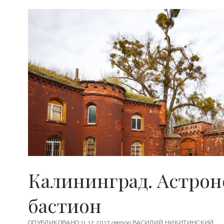
Ы
Ч
Н
Ы
Е
Х
Р
А
М
Ы
К
А
Л
И
Н
И
Н
Г
Калининград. Астро
Р
А
Д
бастион
А
ОПУБЛИКОВАНО 11.12.2017
автор
ВАСИЛИЙ НИКИТИНСКИЙ