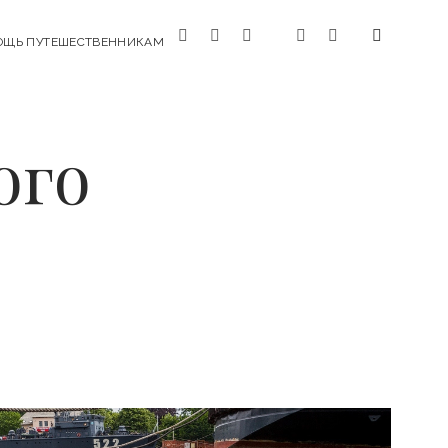
f
i
y
t
v
ОЩЬ ПУТЕШЕСТВЕННИКАМ
a
n
o
e
k
c
s
u
l
e
t
t
e
b
a
u
g
ого
o
g
b
r
o
r
e
a
k
a
m
m