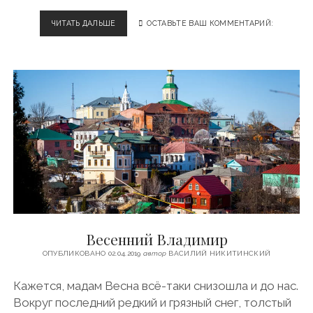
Л
А
ЧИТАТЬ ДАЛЬШЕ
В
ОСТАВЬТЕ ВАШ КОММЕНТАРИЙ:
Д
Л
И
А
М
Д
И
И
Р
М
Е
И
Р
В
В
Ы
Х
О
Д
Н
Ы
Весенний Владимир
Е
ОПУБЛИКОВАНО 02.04.2019
автор
ВАСИЛИЙ НИКИТИНСКИЙ
Кажется, мадам Весна всё-таки снизошла и до нас.
Вокруг последний редкий и грязный снег, толстый