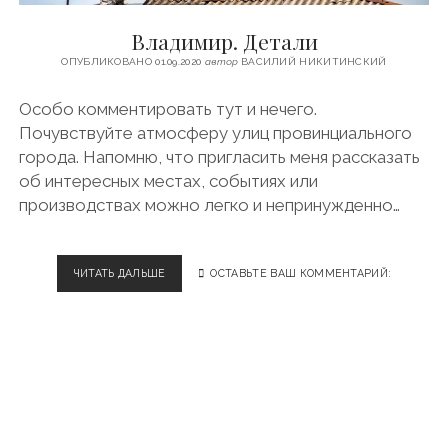
c
s
u
l
ФИНЛЯНДИЯ
e
t
t
e
Владимир. Детали
ЧЕХИЯ
b
a
u
g
ОПУБЛИКОВАНО 01.09.2020
автор
ВАСИЛИЙ НИКИТИНСКИЙ
o
g
b
r
ЭСТОНИЯ
o
r
e
a
Особо комментировать тут и нечего.
k
a
m
Почувствуйте атмосферу улиц провинциального
m
города. Напомню, что пригласить меня рассказать
об интересных местах, событиях или
производствах можно легко и непринужденно…
ЧИТАТЬ ДАЛЬШЕ
В
ОСТАВЬТЕ ВАШ КОММЕНТАРИЙ:
Л
А
Д
И
М
И
Р
.
Д