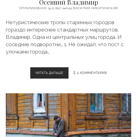
Осенний Владимир
Н
О
ОПУБЛИКОВАНО 19.11.2017
автор
ВАСИЛИЙ НИКИТИНСКИЙ
С
Т
Нетуристические тропы старинных городов
И
гораздо интереснее стандартных маршрутов.
З
Е
Владимир. Одна из центральных улиц города. И
Л
соседние подворотни… 1. Не ожидал, что пост с
Е
улочками города…
Н
О
Г
Р
ЧИТАТЬ ДАЛЬШЕ
О
2 КОММЕНТАРИЯ
А
С
Д
Е
С
Н
К
Н
А
И
Й
В
Л
А
Д
И