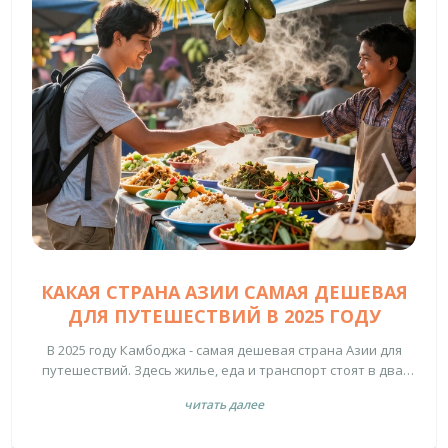
КАКАЯ СТРАНА АЗИИ САМАЯ ДЕШЕВАЯ
ДЛЯ ПУТЕШЕСТВИЙ В 2025 ГОДУ
В 2025 году Камбоджа - самая дешевая страна Азии для
путешествий. Здесь жилье, еда и транспорт стоят в два-
три раза дешевле, чем в Таиланде или Вьетнаме. Узнайте,
читать далее
сколько нужно денег на месяц и как не переплатить.