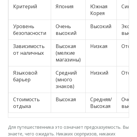
Критерий
Япония
Южная
Синга
Корея
Уровень
Очень
Высокий
Экстр
безопасности
высокий
высок
Зависимость
Высокая
Низкая
Отсут
от наличных
(мелкие
магазины)
Языковой
Средний
Низкий
Отсут
барьер
(много
знаков)
Стоимость
Высокая
Средняя/
Очень
отдыха
Высокая
высок
Для путешественника это означает предсказуемость. Вы
знаете, чего ожидать. Никаких сюрпризов, никаких